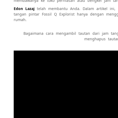
membawanya ke toko perhiasan atau bengkel jam ta
Edon Lazaj
telah membantu Anda. Dalam artikel ini,
tangan pintar Fossil Q Explorist hanya dengan meng
rumah.
Bagaimana cara mengambil tautan dari jam tang
menghapus tautan