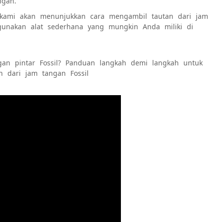
ngan.
 kami akan menunjukkan cara mengambil tautan dari jam
gunakan alat sederhana yang mungkin Anda miliki di
an pintar Fossil? Panduan langkah demi langkah untuk
 dari jam tangan Fossil