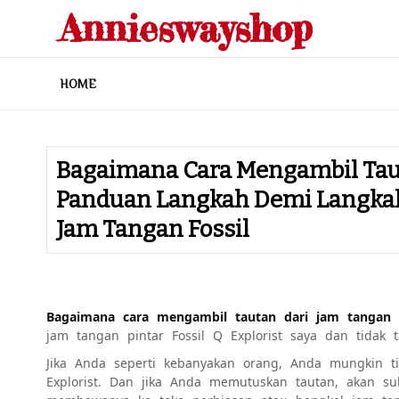
Skip
Annieswayshop
to
content
HOME
Bagaimana Cara Mengambil Taut
Panduan Langkah Demi Langka
Jam Tangan Fossil
Bagaimana cara mengambil tautan dari jam tangan p
jam tangan pintar Fossil Q Explorist saya dan tidak 
Jika Anda seperti kebanyakan orang, Anda mungkin ti
Explorist. Dan jika Anda memutuskan tautan, akan s