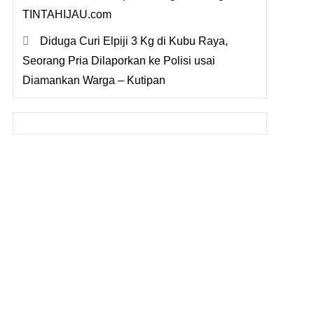
TINTAHIJAU.com
Diduga Curi Elpiji 3 Kg di Kubu Raya,
Seorang Pria Dilaporkan ke Polisi usai
Diamankan Warga – Kutipan