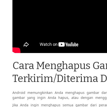
Cara Menghapus G
Terkirim/Diterima D
Android memungkinkan Anda menghapus gambar dari 
gambar yang ingin Anda hapus, atau dengan menggun
Jika Anda ingin menghapus semua gambar dari peran