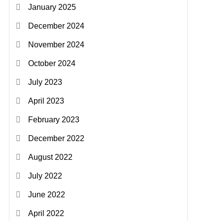
January 2025
December 2024
November 2024
October 2024
July 2023
April 2023
February 2023
December 2022
August 2022
July 2022
June 2022
April 2022