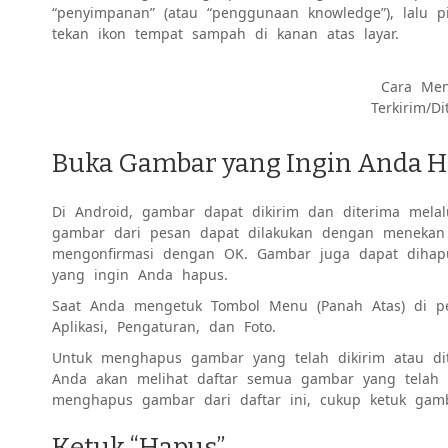
“penyimpanan” (atau “penggunaan knowledge”), lalu 
tekan ikon tempat sampah di kanan atas layar.
Cara Me
Terkirim/D
Buka Gambar yang Ingin Anda 
Di Android, gambar dapat dikirim dan diterima mela
gambar dari pesan dapat dilakukan dengan menekan 
mengonfirmasi dengan OK. Gambar juga dapat dihap
yang ingin Anda hapus.
Saat Anda mengetuk Tombol Menu (Panah Atas) di pe
Aplikasi, Pengaturan, dan Foto.
Untuk menghapus gambar yang telah dikirim atau dite
Anda akan melihat daftar semua gambar yang telah d
menghapus gambar dari daftar ini, cukup ketuk gamb
Ketuk “Hapus”