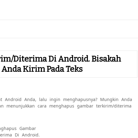
m/Diterima Di Android. Bisakah
Anda Kirim Pada Teks
t Android Anda, lalu ingin menghapusnya? Mungkin Anda
akan menunjukkan cara menghapus gambar terkirim/diterima
nghapus Gambar
terima Di Android.