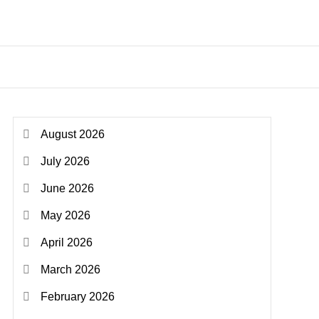
August 2026
July 2026
June 2026
May 2026
April 2026
March 2026
February 2026