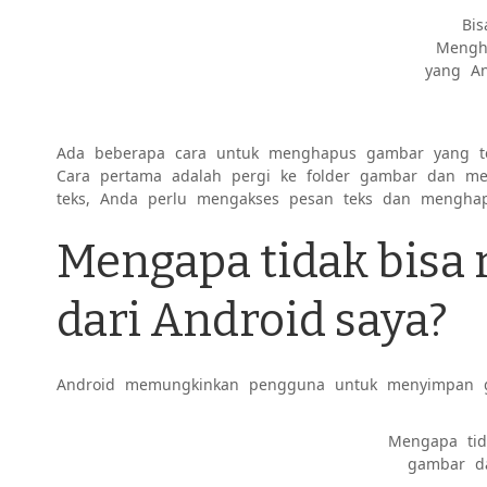
Bi
Mengh
yang A
Ada beberapa cara untuk menghapus gambar yang tel
Cara pertama adalah pergi ke folder gambar dan men
teks, Anda perlu mengakses pesan teks dan mengha
Mengapa tidak bis
dari Android saya?
Android memungkinkan pengguna untuk menyimpan ga
Mengapa ti
gambar da