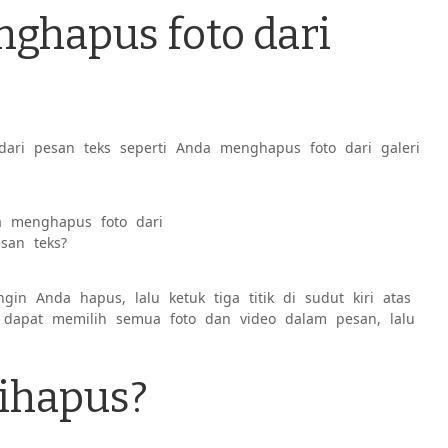
ghapus foto dari
ri pesan teks seperti Anda menghapus foto dari galeri
a menghapus foto dari
san teks?
in Anda hapus, lalu ketuk tiga titik di sudut kiri atas
nda dapat memilih semua foto dan video dalam pesan, lalu
dihapus?