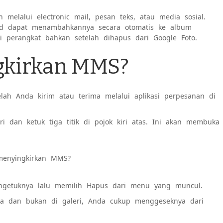
melalui electronic mail, pesan teks, atau media sosial.
oid dapat menambahkannya secara otomatis ke album
 perangkat bahkan setelah dihapus dari Google Foto.
gkirkan MMS?
h Anda kirim atau terima melalui aplikasi perpesanan di
i dan ketuk tiga titik di pojok kiri atas. Ini akan membuka
enyingkirkan MMS?
engetuknya lalu memilih Hapus dari menu yang muncul.
da dan bukan di galeri, Anda cukup menggeseknya dari