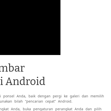
ambar
i Android
ponsel Anda, baik dengan pergi ke galeri dan memilih
akan bilah “pencarian cepat” Android.
gkat Anda, buka pengaturan perangkat Anda dan pilih