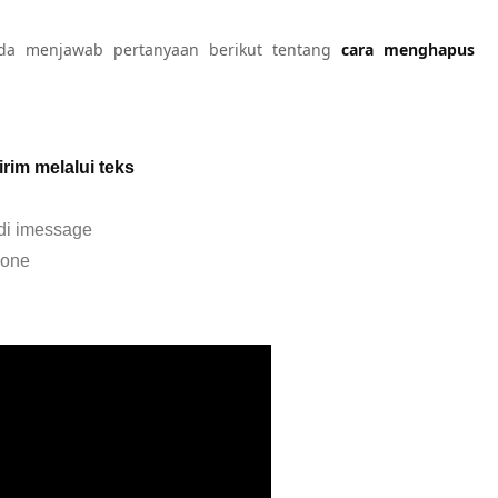
Anda menjawab pertanyaan berikut tentang
cara menghapus
im melalui teks
di imessage
hone