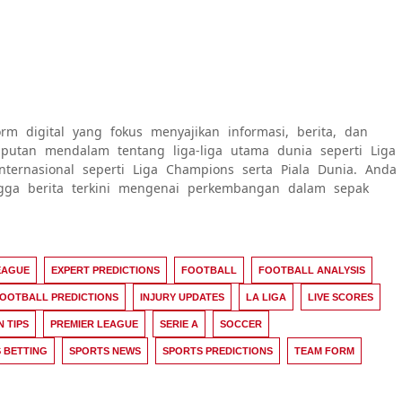
rm digital yang fokus menyajikan informasi, berita, dan
 liputan mendalam tentang liga-liga utama dunia seperti Liga
internasional seperti Liga Champions serta Piala Dunia. Anda
ngga berita terkini mengenai perkembangan dalam sepak
EAGUE
EXPERT PREDICTIONS
FOOTBALL
FOOTBALL ANALYSIS
OOTBALL PREDICTIONS
INJURY UPDATES
LA LIGA
LIVE SCORES
N TIPS
PREMIER LEAGUE
SERIE A
SOCCER
 BETTING
SPORTS NEWS
SPORTS PREDICTIONS
TEAM FORM