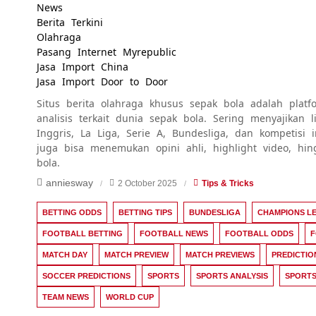
News
Berita Terkini
Olahraga
Pasang Internet Myrepublic
Jasa Import China
Jasa Import Door to Door
Situs berita olahraga khusus sepak bola adalah platfo
analisis terkait dunia sepak bola. Sering menyajikan
Inggris, La Liga, Serie A, Bundesliga, dan kompetisi 
juga bisa menemukan opini ahli, highlight video, hi
bola.
anniesway
2 October 2025
Tips & Tricks
BETTING ODDS
BETTING TIPS
BUNDESLIGA
CHAMPIONS L
FOOTBALL BETTING
FOOTBALL NEWS
FOOTBALL ODDS
F
MATCH DAY
MATCH PREVIEW
MATCH PREVIEWS
PREDICTIO
SOCCER PREDICTIONS
SPORTS
SPORTS ANALYSIS
SPORTS
TEAM NEWS
WORLD CUP