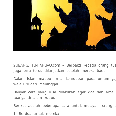
SUBANG, TINTAHIJAU.com – Berbakti kepada orang tua
juga bisa terus dilanjutkan setelah mereka tiada.
Dalam Islam maupun nilai kehidupan pada umumnya,
walau sudah meninggal.
Banyak cara yang bisa dilakukan agar doa dan amal
tuanya di alam kubur.
Berikut adalah beberapa cara untuk melayani orang t
1. Berdoa untuk mereka