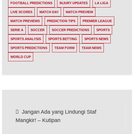
FOOTBALL PREDICTIONS
INJURY UPDATES
LA LIGA
LIVE SCORES
MATCH DAY
MATCH PREVIEW
MATCH PREVIEWS
PREDICTION TIPS
PREMIER LEAGUE
SERIE A
SOCCER
SOCCER PREDICTIONS
SPORTS
SPORTS ANALYSIS
SPORTS BETTING
SPORTS NEWS
SPORTS PREDICTIONS
TEAM FORM
TEAM NEWS
WORLD CUP
Post
Jangan Ada yang Lindungi Staf
navigation
Mangkir! – Kutipan