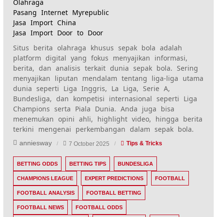
Olahraga
Pasang Internet Myrepublic
Jasa Import China
Jasa Import Door to Door
Situs berita olahraga khusus sepak bola adalah
platform digital yang fokus menyajikan informasi,
berita, dan analisis terkait dunia sepak bola. Sering
menyajikan liputan mendalam tentang liga-liga utama
dunia seperti Liga Inggris, La Liga, Serie A,
Bundesliga, dan kompetisi internasional seperti Liga
Champions serta Piala Dunia. Anda juga bisa
menemukan opini ahli, highlight video, hingga berita
terkini mengenai perkembangan dalam sepak bola.
anniesway
7 October 2025
Tips & Tricks
BETTING ODDS
BETTING TIPS
BUNDESLIGA
CHAMPIONS LEAGUE
EXPERT PREDICTIONS
FOOTBALL
FOOTBALL ANALYSIS
FOOTBALL BETTING
FOOTBALL NEWS
FOOTBALL ODDS