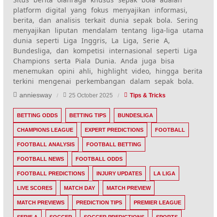
platform digital yang fokus menyajikan informasi,
berita, dan analisis terkait dunia sepak bola. Sering
menyajikan liputan mendalam tentang liga-liga utama
dunia seperti Liga Inggris, La Liga, Serie A,
Bundesliga, dan kompetisi internasional seperti Liga
Champions serta Piala Dunia. Anda juga bisa
menemukan opini ahli, highlight video, hingga berita
terkini mengenai perkembangan dalam sepak bola.
anniesway
25 October 2025
Tips & Tricks
BETTING ODDS
BETTING TIPS
BUNDESLIGA
CHAMPIONS LEAGUE
EXPERT PREDICTIONS
FOOTBALL
FOOTBALL ANALYSIS
FOOTBALL BETTING
FOOTBALL NEWS
FOOTBALL ODDS
FOOTBALL PREDICTIONS
INJURY UPDATES
LA LIGA
LIVE SCORES
MATCH DAY
MATCH PREVIEW
MATCH PREVIEWS
PREDICTION TIPS
PREMIER LEAGUE