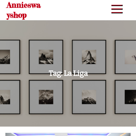
Annieswa
Skip
to
yshop
content
Tag:
La Liga