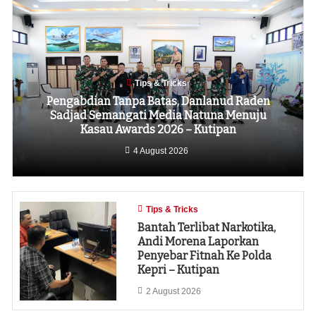
Tips & Tricks
Pengabdian Tanpa Batas, Danlanud Raden
Sadjad Semangati Media Natuna Menuju
Kasau Awards 2026 – Kutipan
4 August 2026
Tips & Tricks
Bantah Terlibat Narkotika,
Andi Morena Laporkan
Penyebar Fitnah Ke Polda
Kepri – Kutipan
2 August 2026