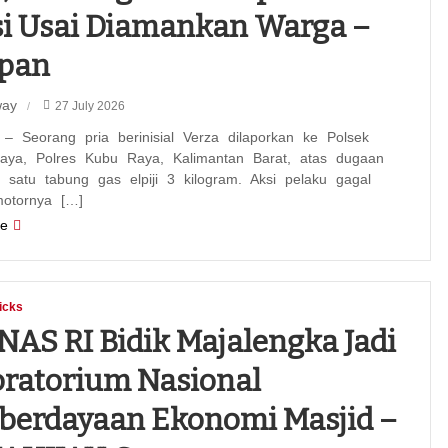
si Usai Diamankan Warga –
ipan
way
27 July 2026
– Seorang pria berinisial Verza dilaporkan ke Polsek
aya, Polres Kubu Raya, Kalimantan Barat, atas dugaan
 satu tabung gas elpiji 3 kilogram. Aksi pelaku gagal
motornya […]
e
icks
NAS RI Bidik Majalengka Jadi
ratorium Nasional
berdayaan Ekonomi Masjid –