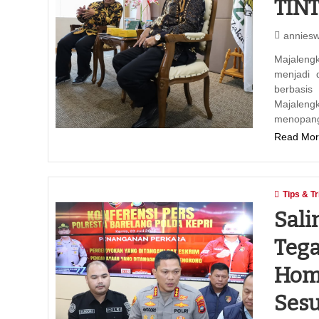
TIN
annies
‎‎Majale
menjadi 
berbasis
Majaleng
menopan
Read Mor
Tips & Tr
Sali
Tega
Home
Sesu