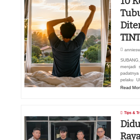
10 K
Tubu
Dite
TIN
annies
SUBANG, 
menjadi 
padatnya 
pelaku U
Read Mor
Tips & Tr
Didu
Raya