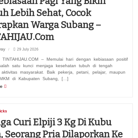
ebiasaan Pagi Yang Bikin
h Lebih Sehat, Cocok
rapkan Warga Subang –
TAHIJAU.com
way
29 July 2026
TINTAHIJAU.COM – Memulai hari dengan kebiasaan positif
salah satu kunci menjaga kesehatan tubuh di tengah
aktivitas masyarakat. Baik pekerja, petani, pelajar, maupun
MKM di Kabupaten Subang, […]
e
icks
ga Curi Elpiji 3 Kg Di Kubu
, Seorang Pria Dilaporkan Ke