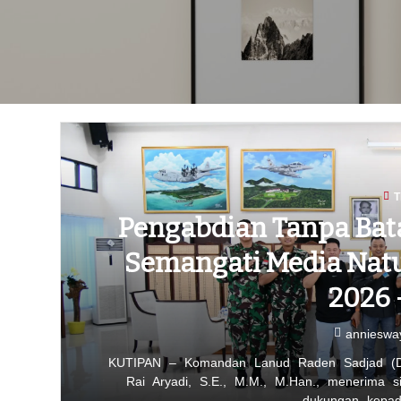
T
Pengabdian Tanpa Bat
Semangati Media Nat
2026 
annieswa
KUTIPAN – Komandan Lanud Raden Sadjad (D
Rai Aryadi, S.E., M.M., M.Han., menerima s
dukungan kepad