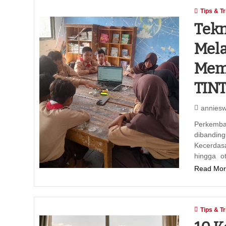
Tips & Tr
Tekn
Mela
Mem
TIN
annies
Perkemba
dibandin
Kecerdasa
hingga o
Read Mor
Tips & Tr