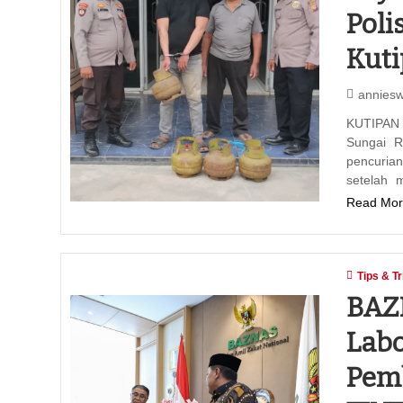
Poli
Kut
annies
KUTIPAN 
Sungai R
pencurian
setelah 
Read Mor
Tips & Tr
‎BAZ
Labo
Pem