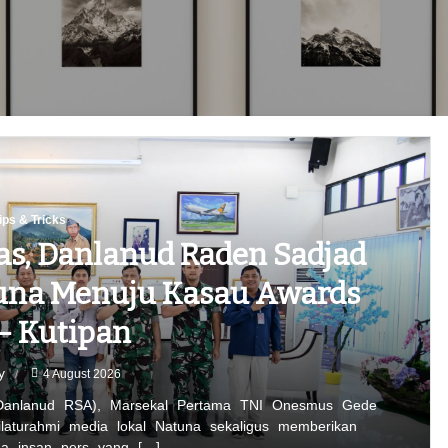
ips & Tricks
as, Danlanud Raden Sadjad
una Menuju Kasau Awards
– Kutipan
y
4 August 2026
anlanud RSA), Marsekal Pertama TNI Onesmus Gede
ilaturahmi media lokal Natuna sekaligus memberikan
a insan pers yang […]