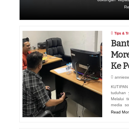
Re
Tips & Tr
Bant
More
Ke P
annies
KUTIPAN 
tuduhan 
Melalui 
media so
Read Mor