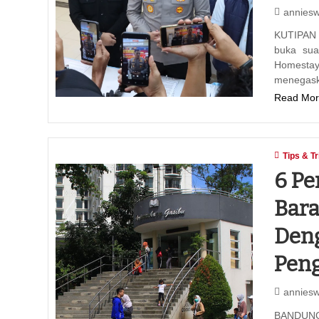
annies
KUTIPAN 
buka suar
Homestay
menegas
Read Mor
Tips & Tr
6 Pe
Bara
Deng
Pen
annies
BANDUNG,