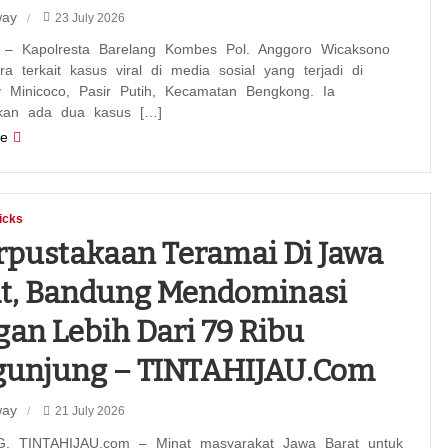
way
23 July 2026
– Kapolresta Barelang Kombes Pol. Anggoro Wicaksono
a terkait kasus viral di media sosial yang terjadi di
 Minicoco, Pasir Putih, Kecamatan Bengkong. Ia
kan ada dua kasus […]
e
icks
rpustakaan Teramai Di Jawa
t, Bandung Mendominasi
an Lebih Dari 79 Ribu
gunjung – TINTAHIJAU.com
way
21 July 2026
 TINTAHIJAU.com – Minat masyarakat Jawa Barat untuk