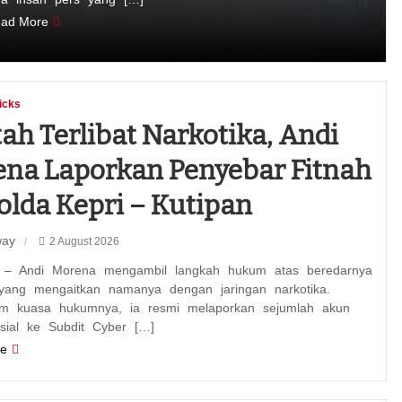
ad More
icks
ah Terlibat Narkotika, Andi
na Laporkan Penyebar Fitnah
olda Kepri – Kutipan
way
2 August 2026
– Andi Morena mengambil langkah hukum atas beredarnya
yang mengaitkan namanya dengan jaringan narkotika.
tim kuasa hukumnya, ia resmi melaporkan sejumlah akun
sial ke Subdit Cyber […]
e