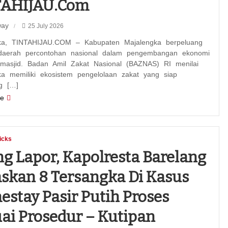
TAHIJAU.com
way
25 July 2026
ngka, TINTAHIJAU.COM – Kabupaten Majalengka berpeluang
daerah percontohan nasional dalam pengembangan ekonomi
 masjid. Badan Amil Zakat Nasional (BAZNAS) RI menilai
ka memiliki ekosistem pengelolaan zakat yang siap
g […]
e
icks
ng Lapor, Kapolresta Barelang
skan 8 Tersangka Di Kasus
stay Pasir Putih Proses
ai Prosedur – Kutipan