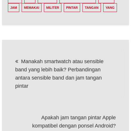
JAM
MEMAKAI
MILITER
PINTAR
TANGAN
YANG
Post
Manakah smartwatch atau sensible
navigation
band yang lebih baik? Perbandingan
antara sensible band dan jam tangan
pintar
Apakah jam tangan pintar Apple
kompatibel dengan ponsel Android?