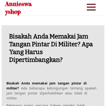
Annieswa
Skip
to
yshop
content
Bisakah Anda Memakai Jam
Tangan Pintar Di Militer? Apa
Yang Harus
Dipertimbangkan?
Bisakah Anda memakai jam tangan pintar di
militer?
Ada beberapa kebingungan tentang apakah
jam tangan pintar diperbolehkan atau tidak di
militer.
Beberapa orang percaya bahwa mereka tidak