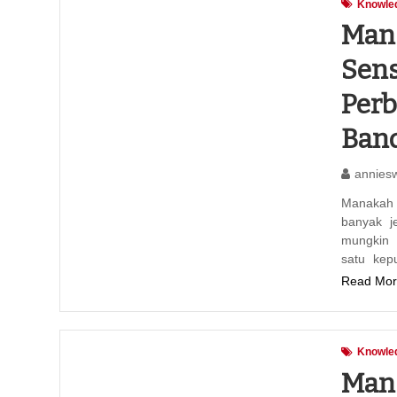
Knowle
Man
Sens
Perb
Band
annies
Manakah 
banyak j
mungkin 
satu kep
Read Mor
Knowle
Man