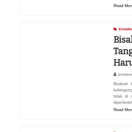
Read Mor
Knowle
Bis
Tang
Har
annies
Bisakah 
kebingun
tidak di
diperbol
Read Mor