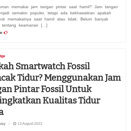
man memakai jam tangan pintar saat hamil? Jam tangan
enjadi semakin populer, tetapi ada kekhawatiran apakah
uk memakainya saat hamil atau tidak. Belum banyak
an tentang keamanan […]
e
dge
ah Smartwatch Fossil
acak Tidur? Menggunakan Jam
an Pintar Fossil Untuk
ngkatkan Kualitas Tidur
a
way
13 August 2022