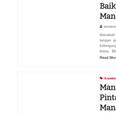
Baik
Mana
annies
Manakah 
tangan p
kebingun
biasa. B
Read Mor
Knowle
Mana
Pint
Mana