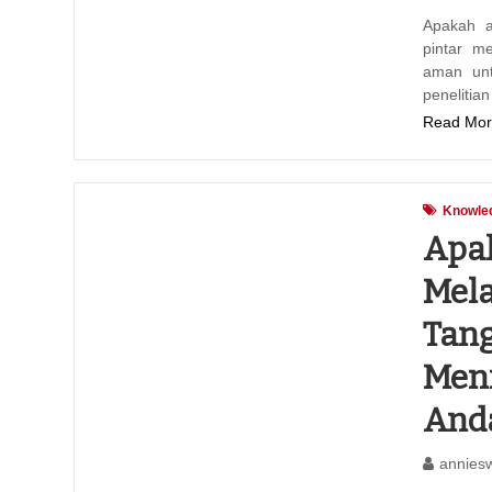
Apakah a
pintar m
aman unt
peneliti
Read Mor
Knowle
Apak
Mel
Tang
Meni
And
annies