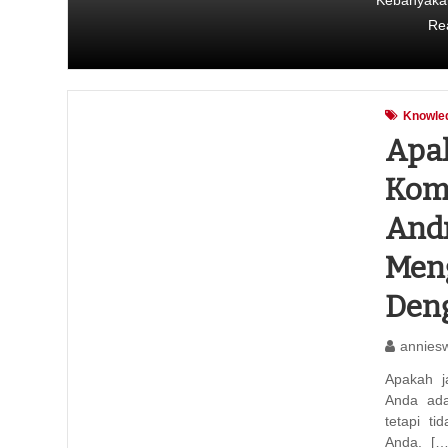
Kebanyaka
Re
Knowle
Apak
Komp
Andr
Men
Deng
annies
Apakah j
Anda ada
tetapi t
Anda. […