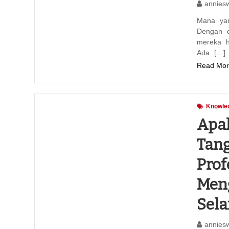
annies
Mana yan
Dengan d
mereka h
Ada […]
Read Mor
Knowle
Apa
Tang
Prof
Men
Sel
annies