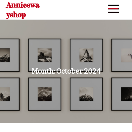
Annieswa
Skip
to
yshop
content
Month:
October 2024