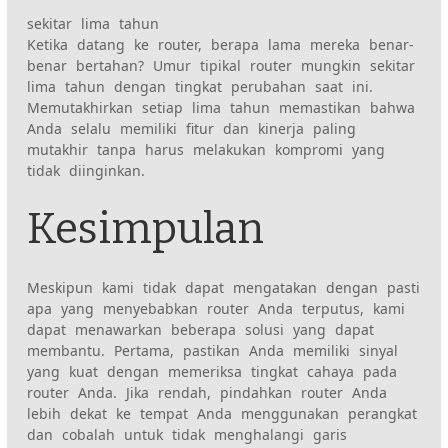
sekitar lima tahun
Ketika datang ke router, berapa lama mereka benar-
benar bertahan? Umur tipikal router mungkin sekitar
lima tahun dengan tingkat perubahan saat ini.
Memutakhirkan setiap lima tahun memastikan bahwa
Anda selalu memiliki fitur dan kinerja paling
mutakhir tanpa harus melakukan kompromi yang
tidak diinginkan.
Kesimpulan
Meskipun kami tidak dapat mengatakan dengan pasti
apa yang menyebabkan router Anda terputus, kami
dapat menawarkan beberapa solusi yang dapat
membantu. Pertama, pastikan Anda memiliki sinyal
yang kuat dengan memeriksa tingkat cahaya pada
router Anda. Jika rendah, pindahkan router Anda
lebih dekat ke tempat Anda menggunakan perangkat
dan cobalah untuk tidak menghalangi garis