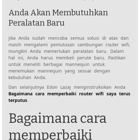
Anda Akan Membutuhkan
Peralatan Baru
Jika Anda sudah mencoba semua solusi di atas dan
masih mengalami pemutusan sambungan router wifi,
mungkin Anda memerlukan peralatan baru. Dalam
hal ini, Anda harus membeli perute baru. Pastikan
untuk meneliti berbagai mannequin untuk
menemukan mannequin yang sesuai dengan
kebutuhan Anda.
Dan selanjutnya Edon Lazaj menginstruksikan Anda
Bagaimana cara memperbaiki router wifi saya terus
terputus
.
Bagaimana cara
memperbaiki