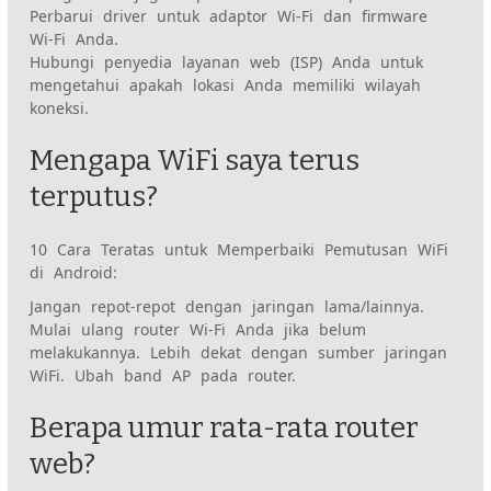
Perbarui driver untuk adaptor Wi-Fi dan firmware
Wi-Fi Anda.
Hubungi penyedia layanan web (ISP) Anda untuk
mengetahui apakah lokasi Anda memiliki wilayah
koneksi.
Mengapa WiFi saya terus
terputus?
10 Cara Teratas untuk Memperbaiki Pemutusan WiFi
di Android:
Jangan repot-repot dengan jaringan lama/lainnya.
Mulai ulang router Wi-Fi Anda jika belum
melakukannya. Lebih dekat dengan sumber jaringan
WiFi. Ubah band AP pada router.
Berapa umur rata-rata router
web?