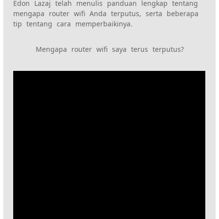
Edon Lazaj telah menulis panduan lengkap tentang
mengapa router wifi Anda terputus, serta beberapa
tip tentang cara memperbaikinya.
Mengapa router wifi saya terus terputus?