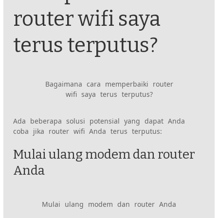
router wifi saya
terus terputus?
Bagaimana cara memperbaiki router
wifi saya terus terputus?
Ada beberapa solusi potensial yang dapat Anda
coba jika router wifi Anda terus terputus:
Mulai ulang modem dan router
Anda
Mulai ulang modem dan router Anda