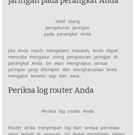
jaringan pada perangkat Anda
Setel ulang
pengaturan jaringan
pada perangkat Anda
Jika Anda masih mengalami masalah, Anda dapat
mencoba mengatur ulang pengaturan jaringan di
perangkat Anda. Ini akan menghapus semua
jaringan yang disimpan dan mengharuskan Anda
mengatur koneksi lagi dari awal.
Periksa log router Anda
Periksa log router Anda
Router Anda menyimpan log dari semua peristiwa
yang terjadi di jaringan. Ini dapat membantu dalam