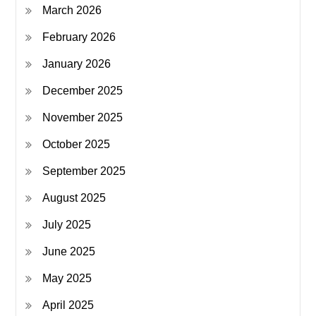
March 2026
February 2026
January 2026
December 2025
November 2025
October 2025
September 2025
August 2025
July 2025
June 2025
May 2025
April 2025