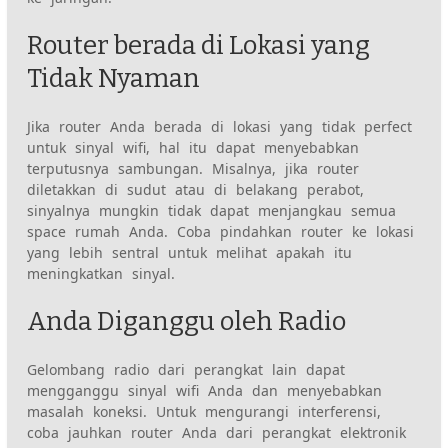
Router berada di Lokasi yang
Tidak Nyaman
Jika router Anda berada di lokasi yang tidak perfect
untuk sinyal wifi, hal itu dapat menyebabkan
terputusnya sambungan. Misalnya, jika router
diletakkan di sudut atau di belakang perabot,
sinyalnya mungkin tidak dapat menjangkau semua
space rumah Anda. Coba pindahkan router ke lokasi
yang lebih sentral untuk melihat apakah itu
meningkatkan sinyal.
Anda Diganggu oleh Radio
Gelombang radio dari perangkat lain dapat
mengganggu sinyal wifi Anda dan menyebabkan
masalah koneksi. Untuk mengurangi interferensi,
coba jauhkan router Anda dari perangkat elektronik