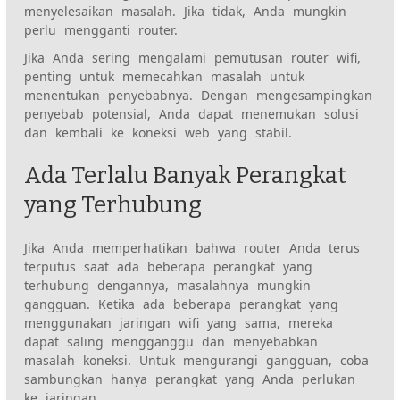
menyelesaikan masalah. Jika tidak, Anda mungkin
perlu mengganti router.
Jika Anda sering mengalami pemutusan router wifi,
penting untuk memecahkan masalah untuk
menentukan penyebabnya. Dengan mengesampingkan
penyebab potensial, Anda dapat menemukan solusi
dan kembali ke koneksi web yang stabil.
Ada Terlalu Banyak Perangkat
yang Terhubung
Jika Anda memperhatikan bahwa router Anda terus
terputus saat ada beberapa perangkat yang
terhubung dengannya, masalahnya mungkin
gangguan. Ketika ada beberapa perangkat yang
menggunakan jaringan wifi yang sama, mereka
dapat saling mengganggu dan menyebabkan
masalah koneksi. Untuk mengurangi gangguan, coba
sambungkan hanya perangkat yang Anda perlukan
ke jaringan.