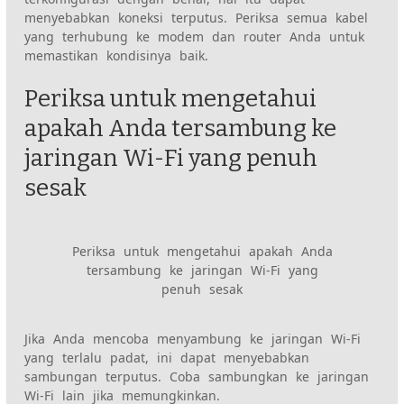
menyebabkan koneksi terputus. Periksa semua kabel
yang terhubung ke modem dan router Anda untuk
memastikan kondisinya baik.
Periksa untuk mengetahui
apakah Anda tersambung ke
jaringan Wi-Fi yang penuh
sesak
Periksa untuk mengetahui apakah Anda
tersambung ke jaringan Wi-Fi yang
penuh sesak
Jika Anda mencoba menyambung ke jaringan Wi-Fi
yang terlalu padat, ini dapat menyebabkan
sambungan terputus. Coba sambungkan ke jaringan
Wi-Fi lain jika memungkinkan.