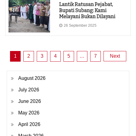
Lantik Ratusan Pejabat,
Bupati Subang: Kami
Melayani Bukan Dilayani
26 September 2025
Posts
1
2
3
4
5
…
7
Next
pagination
August 2026
July 2026
June 2026
May 2026
April 2026
March 2026