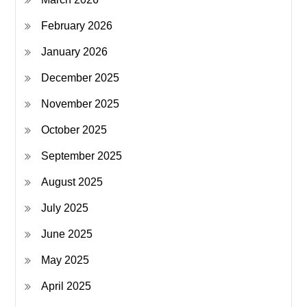
February 2026
January 2026
December 2025
November 2025
October 2025
September 2025
August 2025
July 2025
June 2025
May 2025
April 2025