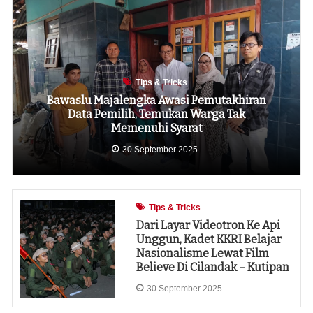
Tips & Tricks
‎Bawaslu Majalengka Awasi Pemutakhiran
Data Pemilih, Temukan Warga Tak
Memenuhi Syarat‎‎
30 September 2025
Tips & Tricks
Dari Layar Videotron Ke Api
Unggun, Kadet KKRI Belajar
Nasionalisme Lewat Film
Believe Di Cilandak – Kutipan
30 September 2025