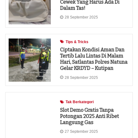
Cewek Yang Harus Ada Di
Dalam Tas!
28 September 2025
Tips & Tricks
Ciptakan Kondisi Aman Dan
Tertib Lalu Lintas Di Malam
Hari, Satlantas Polres Natuna
Gelar KRDYD – Kutipan
28 September 2025
Tak Berkategori
Slot Demo Gratis Tanpa
Potongan 2025 Anti Ribet
Langsung Gas
27 September 2025