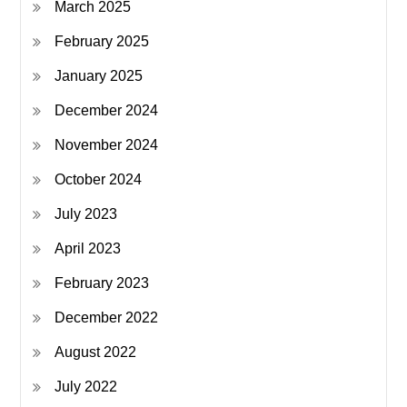
March 2025
February 2025
January 2025
December 2024
November 2024
October 2024
July 2023
April 2023
February 2023
December 2022
August 2022
July 2022