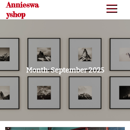
Annieswa
Skip
to
yshop
content
Month:
September 2025