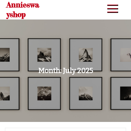
Annieswa
Skip
to
yshop
content
Month:
July 2025