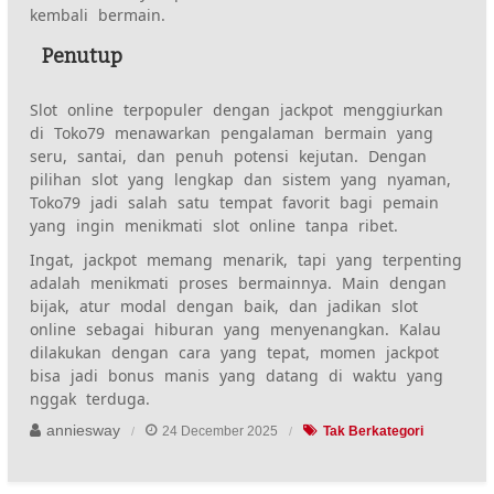
kembali bermain.
Penutup
Slot online terpopuler dengan jackpot menggiurkan
di Toko79 menawarkan pengalaman bermain yang
seru, santai, dan penuh potensi kejutan. Dengan
pilihan slot yang lengkap dan sistem yang nyaman,
Toko79 jadi salah satu tempat favorit bagi pemain
yang ingin menikmati slot online tanpa ribet.
Ingat, jackpot memang menarik, tapi yang terpenting
adalah menikmati proses bermainnya. Main dengan
bijak, atur modal dengan baik, dan jadikan slot
online sebagai hiburan yang menyenangkan. Kalau
dilakukan dengan cara yang tepat, momen jackpot
bisa jadi bonus manis yang datang di waktu yang
nggak terduga.
anniesway
24 December 2025
Tak Berkategori