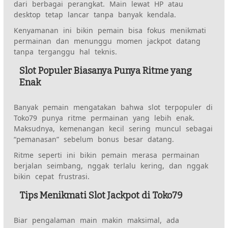
dari berbagai perangkat. Main lewat HP atau
desktop tetap lancar tanpa banyak kendala.
Kenyamanan ini bikin pemain bisa fokus menikmati
permainan dan menunggu momen jackpot datang
tanpa terganggu hal teknis.
Slot Populer Biasanya Punya Ritme yang
Enak
Banyak pemain mengatakan bahwa slot terpopuler di
Toko79 punya ritme permainan yang lebih enak.
Maksudnya, kemenangan kecil sering muncul sebagai
“pemanasan” sebelum bonus besar datang.
Ritme seperti ini bikin pemain merasa permainan
berjalan seimbang, nggak terlalu kering, dan nggak
bikin cepat frustrasi.
Tips Menikmati Slot Jackpot di Toko79
Biar pengalaman main makin maksimal, ada