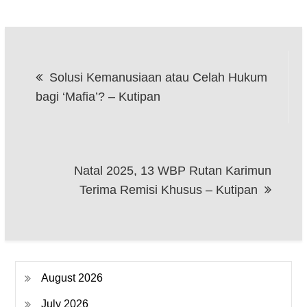
Post
Solusi Kemanusiaan atau Celah Hukum
navigation
bagi ‘Mafia’? – Kutipan
Natal 2025, 13 WBP Rutan Karimun
Terima Remisi Khusus – Kutipan
August 2026
July 2026