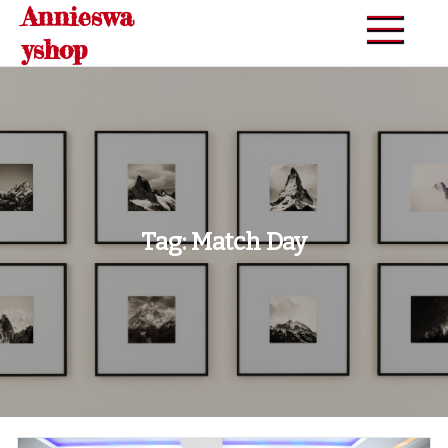
Annieswa
Skip
to
yshop
content
Tag:
Match Day