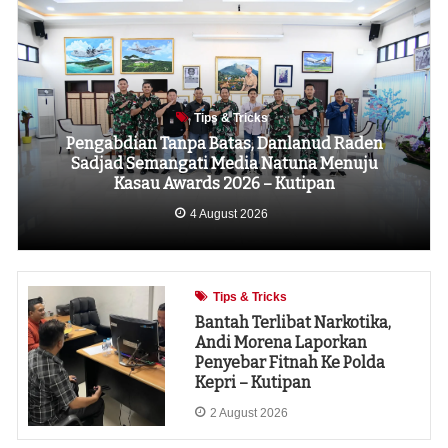
Tips & Tricks
Pengabdian Tanpa Batas, Danlanud Raden
Sadjad Semangati Media Natuna Menuju
Kasau Awards 2026 – Kutipan
4 August 2026
Tips & Tricks
Bantah Terlibat Narkotika,
Andi Morena Laporkan
Penyebar Fitnah Ke Polda
Kepri – Kutipan
2 August 2026