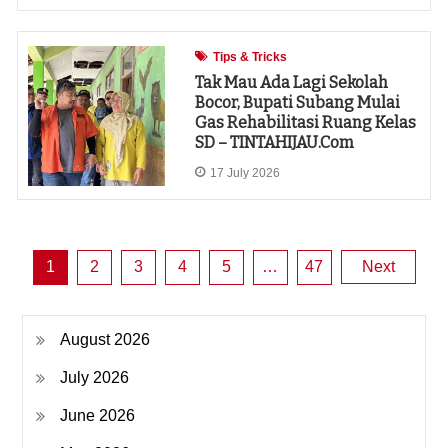
Tips & Tricks
Tak Mau Ada Lagi Sekolah
Bocor, Bupati Subang Mulai
Gas Rehabilitasi Ruang Kelas
SD – TINTAHIJAU.com
17 July 2026
Posts
1
2
3
4
5
…
47
Next
pagination
August 2026
July 2026
June 2026