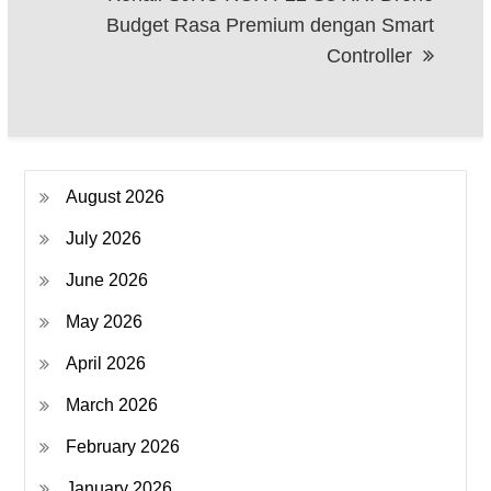
Budget Rasa Premium dengan Smart
Controller
August 2026
July 2026
June 2026
May 2026
April 2026
March 2026
February 2026
January 2026