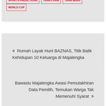
SPORTS PREDICTIONS
TEAM FORM
TEAM NEWS
WORLD CUP
Post
‎Rumah Layak Huni BAZNAS, Titik Balik
navigation
Kehidupan 10 Keluarga di Majalengka‎‎
‎Bawaslu Majalengka Awasi Pemutakhiran
Data Pemilih, Temukan Warga Tak
Memenuhi Syarat‎‎