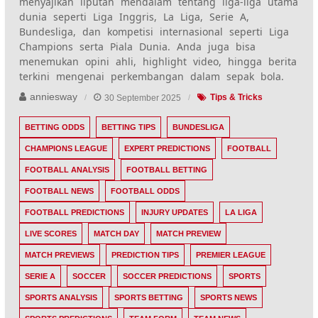
menyajikan liputan mendalam tentang liga-liga utama
dunia seperti Liga Inggris, La Liga, Serie A,
Bundesliga, dan kompetisi internasional seperti Liga
Champions serta Piala Dunia. Anda juga bisa
menemukan opini ahli, highlight video, hingga berita
terkini mengenai perkembangan dalam sepak bola.
anniesway
30 September 2025
Tips & Tricks
BETTING ODDS
BETTING TIPS
BUNDESLIGA
CHAMPIONS LEAGUE
EXPERT PREDICTIONS
FOOTBALL
FOOTBALL ANALYSIS
FOOTBALL BETTING
FOOTBALL NEWS
FOOTBALL ODDS
FOOTBALL PREDICTIONS
INJURY UPDATES
LA LIGA
LIVE SCORES
MATCH DAY
MATCH PREVIEW
MATCH PREVIEWS
PREDICTION TIPS
PREMIER LEAGUE
SERIE A
SOCCER
SOCCER PREDICTIONS
SPORTS
SPORTS ANALYSIS
SPORTS BETTING
SPORTS NEWS