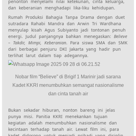
penonton menyelami nilai ketekunan, cinta keluarga,
dan keberanian menghadapi lika-liku kehidupan.
Rumah Produksi Bahagia Tanpa Drama dengan duet
sutradara Rahabi Mandra dan Arwin Tri Wardhana
menyulap kisah Agus Subiyanto jadi tontonan penuh
energi. Judul panjangnya bahkan menegaskan:
Believe
– Takdir, Mimpi, Keberanian
. Para siswa SMA dan SMK
dari berbagai penjuru DKI Jakarta yang hadir pun
terlihat larut dalam tiap adegannya.
Nobar film “Believe” di Brigif 1 Marinir jadi sarana
Kadet KKRI menumbuhkan semangat nasionalisme
dan cinta tanah air
Bukan sekadar hiburan, nonton bareng ini jelas
punya misi. Panitia KKRI menekankan tujuan
kegiatan adalah menumbuhkan nasionalisme dan
kecintaan terhadap tanah air. Lewat film ini, para
kadet didorong untuk menjadi pribadi yang disiplin,