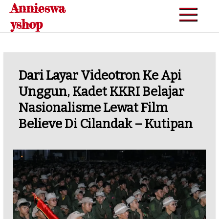
Annieswa
Skip
to
yshop
content
Dari Layar Videotron Ke Api
Unggun, Kadet KKRI Belajar
Nasionalisme Lewat Film
Believe Di Cilandak – Kutipan