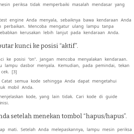
mesin periksa tidak memperbaiki masalah mendasar yang
test engine Anda menyala, sebaiknya bawa kendaraan Anda
an perbaikan. Mencoba mengatur ulang lampu tanpa
babkan kerusakan lebih lanjut pada kendaraan Anda.
tar kunci ke posisi “aktif”.
ci ke posisi “on”. Jangan mencoba menyalakan kendaraan.
itu lampu dasbor menyala. Kemudian, pada pemindai, tekan
cek. [3]
 Catat semua kode sehingga Anda dapat mengetahui
tuk mobil Anda.
enjelaskan kode, yang lain tidak. Cari kode di guide
nisi.
nda setelah menekan tombol “hapus/hapus”.
tap mati. Setelah Anda melepaskannya, lampu mesin periksa