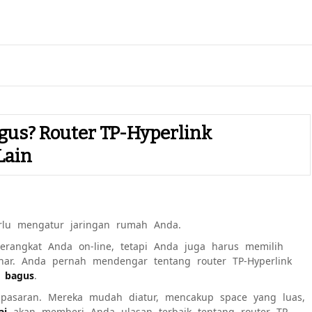
gus? Router TP-Hyperlink
Lain
lu mengatur jaringan rumah Anda.
rangkat Anda on-line, tetapi Anda juga harus memilih
ar. Anda pernah mendengar tentang router TP-Hyperlink
k bagus
.
i pasaran. Mereka mudah diatur, mencakup space yang luas,
aj
akan memberi Anda ulasan terbaik tentang router TP-