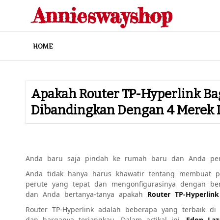
Skip
Annieswayshop
to
content
HOME
Apakah Router TP-Hyperlink Ba
Dibandingkan Dengan 4 Merek 
Anda baru saja pindah ke rumah baru dan Anda per
Anda tidak hanya harus khawatir tentang membuat pe
perute yang tepat dan mengonfigurasinya dengan ben
dan Anda bertanya-tanya apakah
Router TP-Hyperlin
Router TP-Hyperlink adalah beberapa yang terbaik d
dan harganya terjangkau. Dalam artikal ini,
Edon Laz