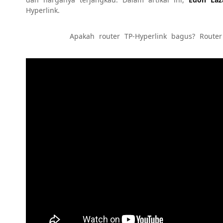
Hyperlink.
Apakah router TP-Hyperlink bagus? Route