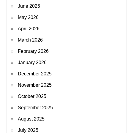
June 2026
May 2026
April 2026
March 2026
February 2026
January 2026
December 2025
November 2025
October 2025
September 2025
August 2025
July 2025