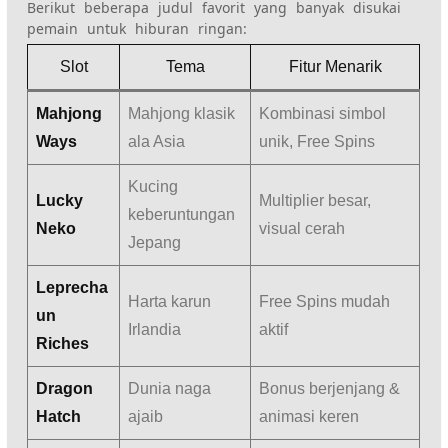
Berikut beberapa judul favorit yang banyak disukai
pemain untuk hiburan ringan:
Slot
Tema
Fitur Menarik
Mahjong
Mahjong klasik
Kombinasi simbol
Ways
ala Asia
unik, Free Spins
Kucing
Lucky
Multiplier besar,
keberuntungan
Neko
visual cerah
Jepang
Leprecha
Harta karun
Free Spins mudah
un
Irlandia
aktif
Riches
Dragon
Dunia naga
Bonus berjenjang &
Hatch
ajaib
animasi keren