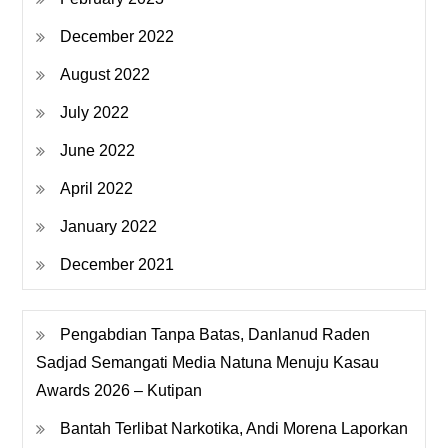
December 2022
August 2022
July 2022
June 2022
April 2022
January 2022
December 2021
Pengabdian Tanpa Batas, Danlanud Raden
Sadjad Semangati Media Natuna Menuju Kasau
Awards 2026 – Kutipan
Bantah Terlibat Narkotika, Andi Morena Laporkan