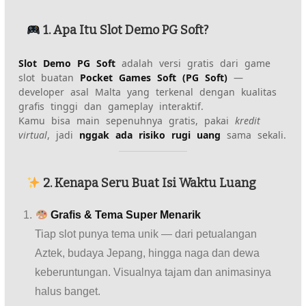
1. Apa Itu Slot Demo PG Soft?
Slot Demo PG Soft
adalah versi gratis dari game
slot buatan
Pocket Games Soft (PG Soft)
—
developer asal Malta yang terkenal dengan kualitas
grafis tinggi dan gameplay interaktif.
Kamu bisa main sepenuhnya gratis, pakai
kredit
virtual
, jadi
nggak ada risiko rugi uang
sama sekali.
2. Kenapa Seru Buat Isi Waktu Luang
Grafis & Tema Super Menarik
Tiap slot punya tema unik — dari petualangan
Aztek, budaya Jepang, hingga naga dan dewa
keberuntungan. Visualnya tajam dan animasinya
halus banget.