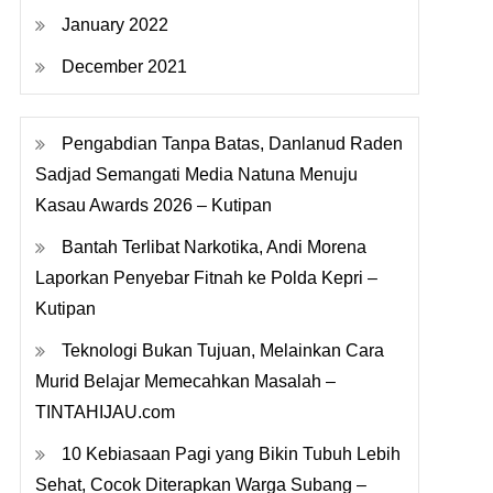
January 2022
December 2021
Pengabdian Tanpa Batas, Danlanud Raden
Sadjad Semangati Media Natuna Menuju
Kasau Awards 2026 – Kutipan
Bantah Terlibat Narkotika, Andi Morena
Laporkan Penyebar Fitnah ke Polda Kepri –
Kutipan
Teknologi Bukan Tujuan, Melainkan Cara
Murid Belajar Memecahkan Masalah –
TINTAHIJAU.com
10 Kebiasaan Pagi yang Bikin Tubuh Lebih
Sehat, Cocok Diterapkan Warga Subang –