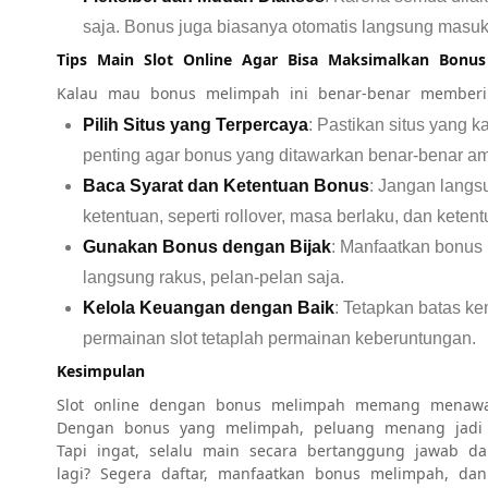
saja. Bonus juga biasanya otomatis langsung masu
Tips Main Slot Online Agar Bisa Maksimalkan Bonus
Kalau mau bonus melimpah ini benar-benar memberi
Pilih Situs yang Terpercaya
: Pastikan situs yang k
penting agar bonus yang ditawarkan benar-benar am
Baca Syarat dan Ketentuan Bonus
: Jangan langs
ketentuan, seperti rollover, masa berlaku, dan ketent
Gunakan Bonus dengan Bijak
: Manfaatkan bonus 
langsung rakus, pelan-pelan saja.
Kelola Keuangan dengan Baik
: Tetapkan batas k
permainan slot tetaplah permainan keberuntungan.
Kesimpulan
Slot online dengan bonus melimpah memang menawar
Dengan bonus yang melimpah, peluang menang jadi 
Tapi ingat, selalu main secara bertanggung jawab da
lagi? Segera daftar, manfaatkan bonus melimpah, da