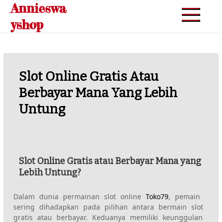
Annieswa
Skip
to
yshop
content
Slot Online Gratis Atau
Berbayar Mana Yang Lebih
Untung
Slot Online Gratis atau Berbayar Mana yang
Lebih Untung?
Dalam dunia permainan slot online
Toko79
, pemain
sering dihadapkan pada pilihan antara bermain slot
gratis atau berbayar. Keduanya memiliki keunggulan