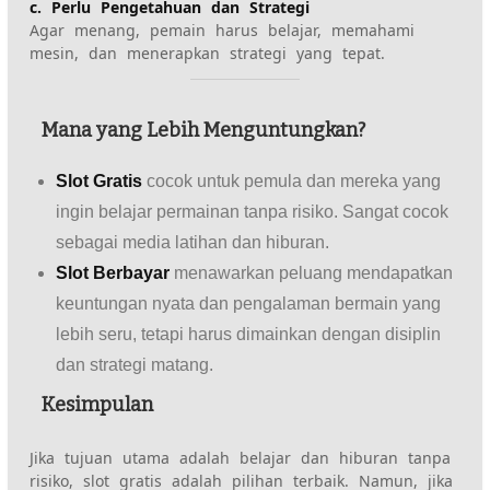
c. Perlu Pengetahuan dan Strategi
Agar menang, pemain harus belajar, memahami
mesin, dan menerapkan strategi yang tepat.
Mana yang Lebih Menguntungkan?
Slot Gratis
cocok untuk pemula dan mereka yang
ingin belajar permainan tanpa risiko. Sangat cocok
sebagai media latihan dan hiburan.
Slot Berbayar
menawarkan peluang mendapatkan
keuntungan nyata dan pengalaman bermain yang
lebih seru, tetapi harus dimainkan dengan disiplin
dan strategi matang.
Kesimpulan
Jika tujuan utama adalah belajar dan hiburan tanpa
risiko, slot gratis adalah pilihan terbaik. Namun, jika