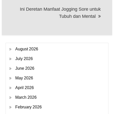
Ini Deretan Manfaat Jogging Sore untuk
Tubuh dan Mental
August 2026
July 2026
June 2026
May 2026
April 2026
March 2026
February 2026