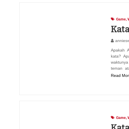
Game
Kata
annies
Apakah A
kata? Ap
waktunya
teman at
Read Mor
Game
Kata