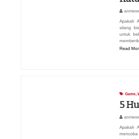
annies
Apakah A
silang b
untuk be
memberik
Read Mor
Game
5 Hu
annies
Apakah A
mencoba 