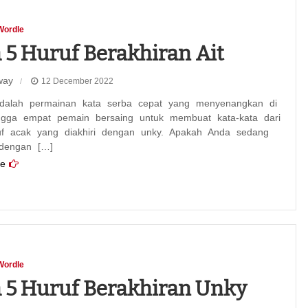
Wordle
 5 Huruf Berakhiran Ait
way
12 December 2022
dalah permainan kata serba cepat yang menyenangkan di
gga empat pemain bersaing untuk membuat kata-kata dari
uf acak yang diakhiri dengan unky. Apakah Anda sedang
dengan […]
e
Wordle
 5 Huruf Berakhiran Unky