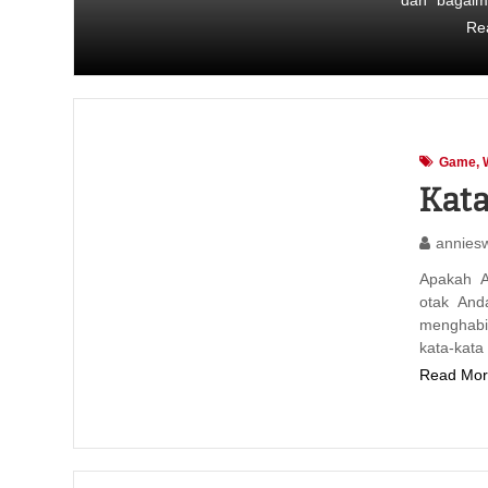
dan bagai
Re
Game
Kata
annies
Apakah A
otak And
menghabi
kata-kata
Read Mor