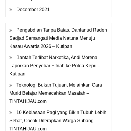
December 2021
Pengabdian Tanpa Batas, Danlanud Raden
Sadjad Semangati Media Natuna Menuju
Kasau Awards 2026 – Kutipan
Bantah Terlibat Narkotika, Andi Morena
Laporkan Penyebar Fitnah ke Polda Kepri –
Kutipan
Teknologi Bukan Tujuan, Melainkan Cara
Murid Belajar Memecahkan Masalah –
TINTAHIJAU.com
10 Kebiasaan Pagi yang Bikin Tubuh Lebih
Sehat, Cocok Diterapkan Warga Subang –
TINTAHIJAU.com