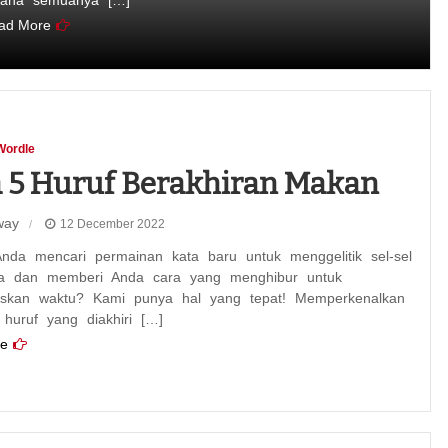
mana semuanya […]
ad More
Wordle
 5 Huruf Berakhiran Makan
way
12 December 2022
nda mencari permainan kata baru untuk menggelitik sel-sel
a dan memberi Anda cara yang menghibur untuk
skan waktu? Kami punya hal yang tepat! Memperkenalkan
 huruf yang diakhiri […]
e