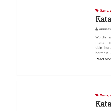
Game
Kata
annies
Wordle a
mana hin
ubin hur
bermain 
Read Mor
Game
Kata