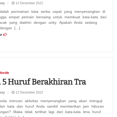
way
12 December 2022
dalah permainan kata serba cepat yang menyenangkan di
gga empat pemain bersaing untuk membuat kata-kata dari
acak yang diakhiri dengan unky. Apakah Anda sedang
dengan […]
e
Wordle
 5 Huruf Berakhiran Tra
way
12 December 2022
nda mencari aktivitas menyenangkan yang akan menguji
ilan kata dan huruf Anda sambil memberikan jam hiburan
ngan? Maka tidak terlihat lagi dari kata-kata lima huruf