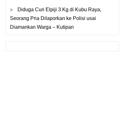
Diduga Curi Elpiji 3 Kg di Kubu Raya,
Seorang Pria Dilaporkan ke Polisi usai
Diamankan Warga – Kutipan