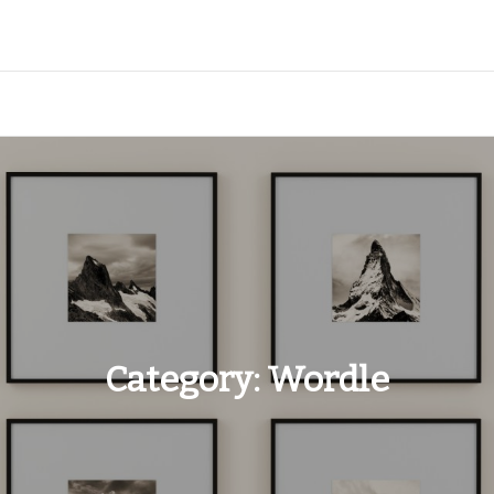
Category:
Wordle