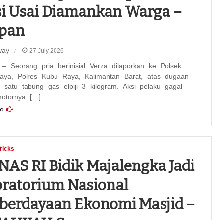
si Usai Diamankan Warga –
ipan
way
27 July 2026
– Seorang pria berinisial Verza dilaporkan ke Polsek
aya, Polres Kubu Raya, Kalimantan Barat, atas dugaan
 satu tabung gas elpiji 3 kilogram. Aksi pelaku gagal
motornya […]
e
Tricks
NAS RI Bidik Majalengka Jadi
ratorium Nasional
berdayaan Ekonomi Masjid –