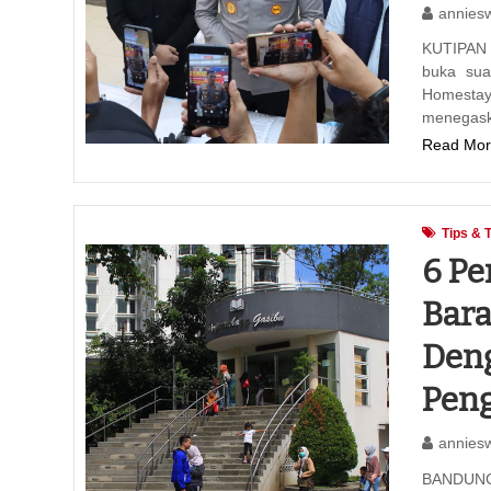
annies
KUTIPAN 
buka suar
Homestay
menegas
Read Mor
Tips & 
6 Pe
Bara
Deng
Pen
annies
BANDUNG,