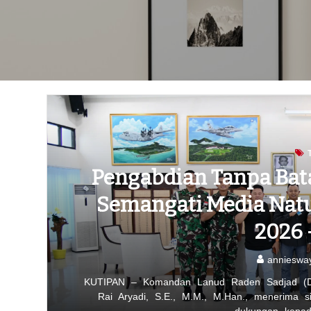
Pengabdian Tanpa Bat
Semangati Media Nat
2026 
annieswa
KUTIPAN – Komandan Lanud Raden Sadjad (D
Rai Aryadi, S.E., M.M., M.Han., menerima s