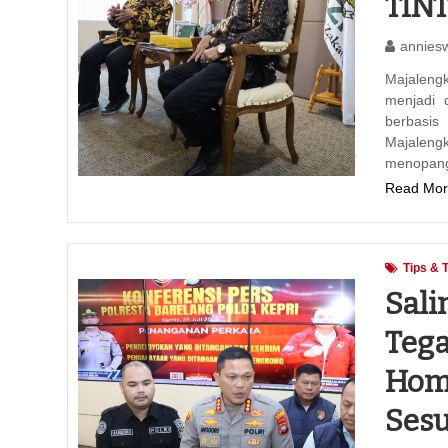
TIN
annies
‎‎Majale
menjadi 
berbasis
Majaleng
menopan
Read Mor
Tips & 
Sali
Tega
Home
Sesu