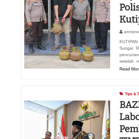
Poli
Kut
annies
KUTIPAN 
Sungai R
pencurian
setelah 
Read Mor
Tips & 
‎BAZ
Labo
Pem