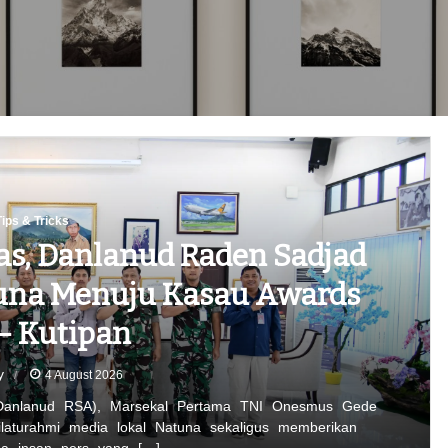
Tips & Tricks
as, Danlanud Raden Sadjad
una Menuju Kasau Awards
– Kutipan
y
4 August 2026
anlanud RSA), Marsekal Pertama TNI Onesmus Gede
ilaturahmi media lokal Natuna sekaligus memberikan