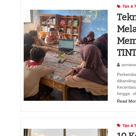
Tips & 
Tekn
Mela
Mem
TIN
annies
Perkemba
dibandin
Kecerdasa
hingga o
Read Mor
Tips & 