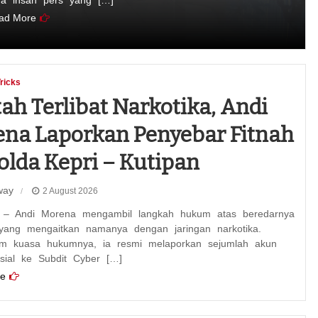
a insan pers yang […]
ad More
Tricks
ah Terlibat Narkotika, Andi
na Laporkan Penyebar Fitnah
olda Kepri – Kutipan
way
2 August 2026
– Andi Morena mengambil langkah hukum atas beredarnya
yang mengaitkan namanya dengan jaringan narkotika.
tim kuasa hukumnya, ia resmi melaporkan sejumlah akun
sial ke Subdit Cyber […]
e