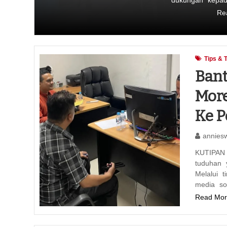
dukungan kepad
Re
Tips & 
Bant
More
Ke P
annies
KUTIPAN 
tuduhan 
Melalui 
media so
Read Mor