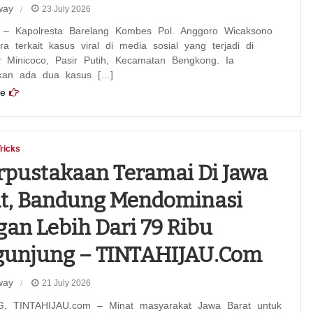
way
23 July 2026
– Kapolresta Barelang Kombes Pol. Anggoro Wicaksono
a terkait kasus viral di media sosial yang terjadi di
 Minicoco, Pasir Putih, Kecamatan Bengkong. Ia
kan ada dua kasus […]
e
Tricks
rpustakaan Teramai Di Jawa
t, Bandung Mendominasi
an Lebih Dari 79 Ribu
gunjung – TINTAHIJAU.com
way
21 July 2026
 TINTAHIJAU.com – Minat masyarakat Jawa Barat untuk