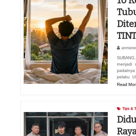
10 K
Tubu
Dite
TIN
annies
SUBANG, 
menjadi 
padatnya 
pelaku U
Read Mor
Tips & 
Didu
Raya