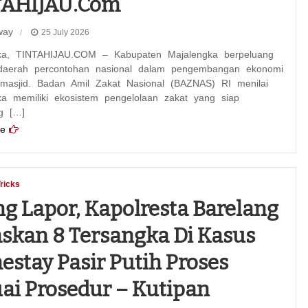
TAHIJAU.com
way
25 July 2026
ngka, TINTAHIJAU.COM – Kabupaten Majalengka berpeluang
daerah percontohan nasional dalam pengembangan ekonomi
 masjid. Badan Amil Zakat Nasional (BAZNAS) RI menilai
ka memiliki ekosistem pengelolaan zakat yang siap
g […]
e
Tricks
ng Lapor, Kapolresta Barelang
skan 8 Tersangka Di Kasus
stay Pasir Putih Proses
ai Prosedur – Kutipan