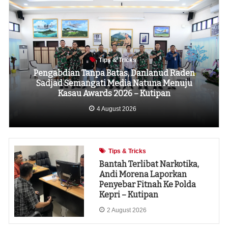
Tips & Tricks
Pengabdian Tanpa Batas, Danlanud Raden
Sadjad Semangati Media Natuna Menuju
Kasau Awards 2026 – Kutipan
4 August 2026
Tips & Tricks
Bantah Terlibat Narkotika,
Andi Morena Laporkan
Penyebar Fitnah Ke Polda
Kepri – Kutipan
2 August 2026