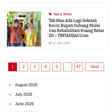
Tips & Tricks
Tak Mau Ada Lagi Sekolah
Bocor, Bupati Subang Mulai
Gas Rehabilitasi Ruang Kelas
SD – TINTAHIJAU.com
17 July 2026
Posts
1
2
3
4
5
…
47
Next
pagination
August 2026
July 2026
June 2026