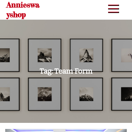
Annieswa
Skip
to
yshop
content
Tag:
Team Form