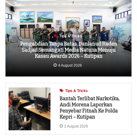
Tips & Tricks
Pengabdian Tanpa Batas, Danlanud Raden
Sadjad Semangati Media Natuna Menuju
Kasau Awards 2026 – Kutipan
4 August 2026
Tips & Tricks
Bantah Terlibat Narkotika,
Andi Morena Laporkan
Penyebar Fitnah Ke Polda
Kepri – Kutipan
2 August 2026