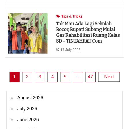
Tips & Tricks
Tak Mau Ada Lagi Sekolah
Bocor, Bupati Subang Mulai
Gas Rehabilitasi Ruang Kelas
SD – TINTAHIJAU.com
17 July 2026
Posts
1
2
3
4
5
…
47
Next
pagination
August 2026
July 2026
June 2026