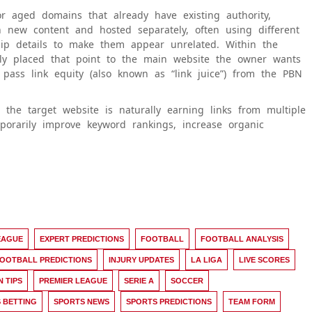
r aged domains that already have existing authority,
h new content and hosted separately, often using different
hip details to make them appear unrelated. Within the
ally placed that point to the main website the owner wants
 pass link equity (also known as “link juice”) from the PBN
the target website is naturally earning links from multiple
mporarily improve keyword rankings, increase organic
EAGUE
EXPERT PREDICTIONS
FOOTBALL
FOOTBALL ANALYSIS
OOTBALL PREDICTIONS
INJURY UPDATES
LA LIGA
LIVE SCORES
N TIPS
PREMIER LEAGUE
SERIE A
SOCCER
 BETTING
SPORTS NEWS
SPORTS PREDICTIONS
TEAM FORM