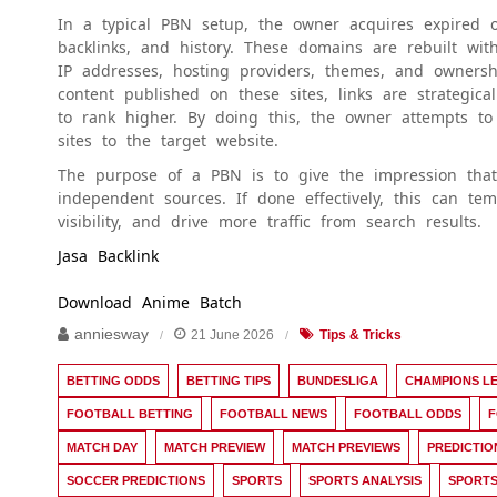
In a typical PBN setup, the owner acquires expired o
backlinks, and history. These domains are rebuilt wit
IP addresses, hosting providers, themes, and owners
content published on these sites, links are strategic
to rank higher. By doing this, the owner attempts to
sites to the target website.
The purpose of a PBN is to give the impression that 
independent sources. If done effectively, this can te
visibility, and drive more traffic from search results.
Jasa Backlink
Download Anime Batch
anniesway
21 June 2026
Tips & Tricks
BETTING ODDS
BETTING TIPS
BUNDESLIGA
CHAMPIONS L
FOOTBALL BETTING
FOOTBALL NEWS
FOOTBALL ODDS
F
MATCH DAY
MATCH PREVIEW
MATCH PREVIEWS
PREDICTIO
SOCCER PREDICTIONS
SPORTS
SPORTS ANALYSIS
SPORTS