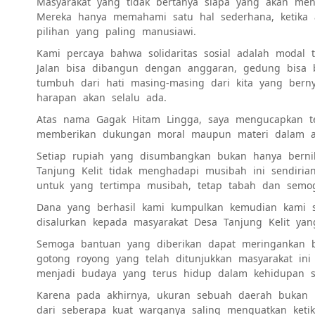
Masyarakat yang tidak bertanya siapa yang akan mend
Mereka hanya memahami satu hal sederhana, ketika
pilihan yang paling manusiawi.
Kami percaya bahwa solidaritas sosial adalah modal 
Jalan bisa dibangun dengan anggaran, gedung bisa be
tumbuh dari hati masing-masing dari kita yang berny
harapan akan selalu ada.
Atas nama Gagak Hitam Lingga, saya mengucapkan te
memberikan dukungan moral maupun materi dalam ak
Setiap rupiah yang disumbangkan bukan hanya berni
Tanjung Kelit tidak menghadapi musibah ini sendiria
untuk yang tertimpa musibah, tetap tabah dan semog
Dana yang berhasil kami kumpulkan kemudian kami se
disalurkan kepada masyarakat Desa Tanjung Kelit ya
Semoga bantuan yang diberikan dapat meringankan 
gotong royong yang telah ditunjukkan masyarakat ini
menjadi budaya yang terus hidup dalam kehidupan se
Karena pada akhirnya, ukuran sebuah daerah bukan h
dari seberapa kuat warganya saling menguatkan keti