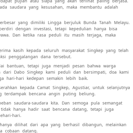
apat pujian atau siapa yang akan terlihat paling berjasa.
 ada saudara yang kesusahan, maka membantu adalah
terbesar yang dimiliki Lingga berjuluk Bunda Tanah Melayu.
rdiri dengan investasi, tetapi kepedulian hanya bisa
awa. Dan ketika rasa peduli itu masih terjaga, maka
rima kasih kepada seluruh masyarakat Singkep yang telah
si penggalangan dana tersebut.
lai bantuan, tetapi juga menjadi pesan bahwa warga
n dari Dabo Singkep kami peduli dan bersimpati, doa kami
a hari-hari kedepan semakin lebih baik.
rahkan kepada Camat Singkep, Agustiar, untuk selanjutnya
ng terdampak bencana angin puting beliung.
beban saudara-saudara kita. Dan semoga pula semangat
 tidak hanya hadir saat bencana datang, tetapi juga
hari-hari.
anya dilihat dari apa yang berhasil dibangun, melainkan
ka cobaan datang.