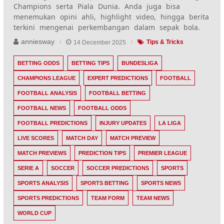
Champions serta Piala Dunia. Anda juga bisa
menemukan opini ahli, highlight video, hingga berita
terkini mengenai perkembangan dalam sepak bola.
anniesway
14 December 2025
Tips & Tricks
BETTING ODDS
BETTING TIPS
BUNDESLIGA
CHAMPIONS LEAGUE
EXPERT PREDICTIONS
FOOTBALL
FOOTBALL ANALYSIS
FOOTBALL BETTING
FOOTBALL NEWS
FOOTBALL ODDS
FOOTBALL PREDICTIONS
INJURY UPDATES
LA LIGA
LIVE SCORES
MATCH DAY
MATCH PREVIEW
MATCH PREVIEWS
PREDICTION TIPS
PREMIER LEAGUE
SERIE A
SOCCER
SOCCER PREDICTIONS
SPORTS
SPORTS ANALYSIS
SPORTS BETTING
SPORTS NEWS
SPORTS PREDICTIONS
TEAM FORM
TEAM NEWS
WORLD CUP