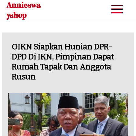
Annieswa
Skip
to
yshop
content
OIKN Siapkan Hunian DPR-
DPD Di IKN, Pimpinan Dapat
Rumah Tapak Dan Anggota
Rusun