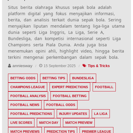
Situs berita olahraga khusus sepak bola adalah
platform digital yang fokus menyajikan informasi,
berita, dan analisis terkait dunia sepak bola. Sering
menyajikan liputan mendalam tentang liga-liga utama
dunia seperti Liga Inggris, La Liga, Serie A,
Bundesliga, dan kompetisi internasional seperti Liga
Champions serta Piala Dunia. Anda juga bisa
menemukan opini ahli, highlight video, hingga berita
terkini mengenai perkembangan dalam sepak bola.
anniesway
15 September 2025
Tips & Tricks
BETTING ODDS
BETTING TIPS
BUNDESLIGA
CHAMPIONS LEAGUE
EXPERT PREDICTIONS
FOOTBALL
FOOTBALL ANALYSIS
FOOTBALL BETTING
FOOTBALL NEWS
FOOTBALL ODDS
FOOTBALL PREDICTIONS
INJURY UPDATES
LA LIGA
LIVE SCORES
MATCH DAY
MATCH PREVIEW
MATCH PREVIEWS
PREDICTION TIPS
PREMIER LEAGUE