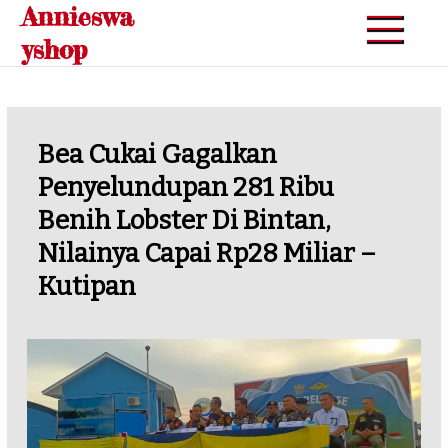
Annieswa
Skip
to
yshop
content
Bea Cukai Gagalkan
Penyelundupan 281 Ribu
Benih Lobster Di Bintan,
Nilainya Capai Rp28 Miliar –
Kutipan