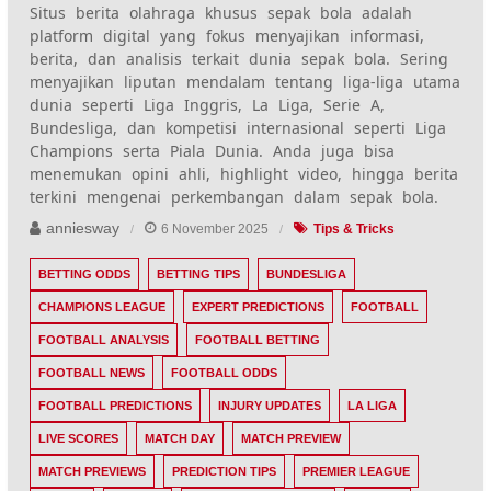
Situs berita olahraga khusus sepak bola adalah
platform digital yang fokus menyajikan informasi,
berita, dan analisis terkait dunia sepak bola. Sering
menyajikan liputan mendalam tentang liga-liga utama
dunia seperti Liga Inggris, La Liga, Serie A,
Bundesliga, dan kompetisi internasional seperti Liga
Champions serta Piala Dunia. Anda juga bisa
menemukan opini ahli, highlight video, hingga berita
terkini mengenai perkembangan dalam sepak bola.
anniesway
6 November 2025
Tips & Tricks
BETTING ODDS
BETTING TIPS
BUNDESLIGA
CHAMPIONS LEAGUE
EXPERT PREDICTIONS
FOOTBALL
FOOTBALL ANALYSIS
FOOTBALL BETTING
FOOTBALL NEWS
FOOTBALL ODDS
FOOTBALL PREDICTIONS
INJURY UPDATES
LA LIGA
LIVE SCORES
MATCH DAY
MATCH PREVIEW
MATCH PREVIEWS
PREDICTION TIPS
PREMIER LEAGUE