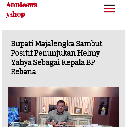
Annieswa
Skip
to
yshop
content
‎Bupati Majalengka Sambut
Positif Penunjukan Helmy
Yahya Sebagai Kepala BP
Rebana‎‎