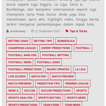
dunia seperti Liga Inggris, La Liga, Serie A,
Bundesliga, dan kompetisi internasional seperti Liga
Champions serta Piala Dunia. Anda juga bisa
menemukan opini ahli, highlight video, hingga berita
terkini mengenai perkembangan dalam sepak bola.
anniesway
11 September 2025
Tips & Tricks
BETTING ODDS
BETTING TIPS
BUNDESLIGA
CHAMPIONS LEAGUE
EXPERT PREDICTIONS
FOOTBALL
FOOTBALL ANALYSIS
FOOTBALL BETTING
FOOTBALL NEWS
FOOTBALL ODDS
FOOTBALL PREDICTIONS
INJURY UPDATES
LA LIGA
LIVE SCORES
MATCH DAY
MATCH PREVIEW
MATCH PREVIEWS
PREDICTION TIPS
PREMIER LEAGUE
SERIE A
SOCCER
SOCCER PREDICTIONS
SPORTS
SPORTS ANALYSIS
SPORTS BETTING
SPORTS NEWS
SPORTS PREDICTIONS
TEAM FORM
TEAM NEWS