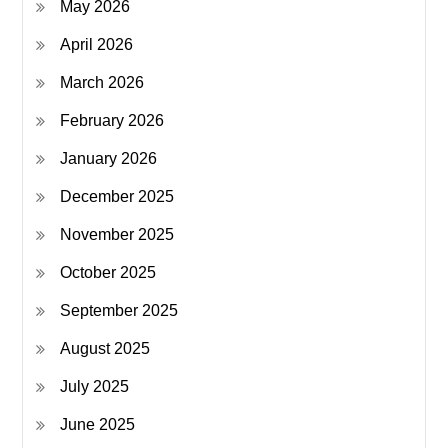
May 2026
April 2026
March 2026
February 2026
January 2026
December 2025
November 2025
October 2025
September 2025
August 2025
July 2025
June 2025