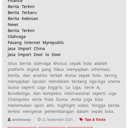
Finance
Berita Terkini
Berita Terbaru
Berita Kekinian
News
Berita Terkini
Olahraga
Pasang Internet Myrepublic
Jasa Import China
Jasa Import Door to Door
Situs berita olahraga khusus sepak bola adalah
platform digital yang fokus menyajikan informasi,
berita, dan analisis terkait dunia sepak bola. Sering
menyajikan liputan mendalam tentang liga-liga utama
dunia seperti Liga Inggris, La Liga, Serie A,
Bundesliga, dan kompetisi internasional seperti Liga
Champions serta Piala Dunia. Anda juga bisa
menemukan opini ahli, highlight video, hingga berita
terkini mengenai perkembangan dalam sepak bola.
anniesway
21 September 2025
Tips & Tricks