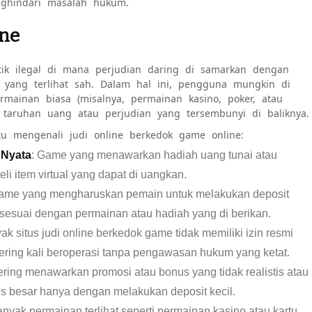
nghindari masalah hukum.
ine
tik ilegal di mana perjudian daring di samarkan dengan
yang terlihat sah. Dalam hal ini, pengguna mungkin di
mainan biasa (misalnya, permainan kasino, poker, atau
 taruhan uang atau perjudian yang tersembunyi di baliknya.
tu mengenali judi online berkedok game online:
 Nyata
: Game yang menawarkan hadiah uang tunai atau
i item virtual yang dapat di uangkan.
 game yang mengharuskan pemain untuk melakukan deposit
 sesuai dengan permainan atau hadiah yang di berikan.
ak situs judi online berkedok game tidak memiliki izin resmi
sering kali beroperasi tanpa pengawasan hukum yang ketat.
 sering menawarkan promosi atau bonus yang tidak realistis atau
us besar hanya dengan melakukan deposit kecil.
anyak permainan terlihat seperti permainan kasino atau kartu.