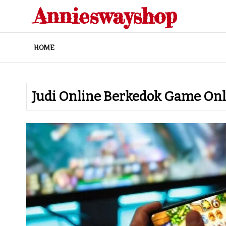
Skip
Annieswayshop
to
content
HOME
Judi Online Berkedok Game Onl