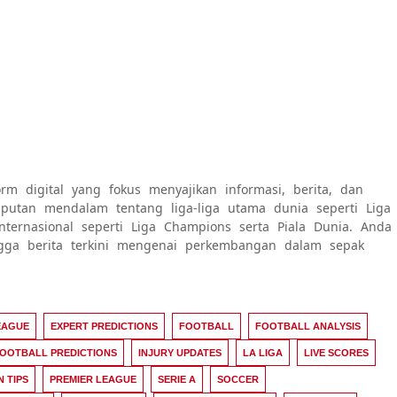
rm digital yang fokus menyajikan informasi, berita, dan
 liputan mendalam tentang liga-liga utama dunia seperti Liga
internasional seperti Liga Champions serta Piala Dunia. Anda
ngga berita terkini mengenai perkembangan dalam sepak
EAGUE
EXPERT PREDICTIONS
FOOTBALL
FOOTBALL ANALYSIS
OOTBALL PREDICTIONS
INJURY UPDATES
LA LIGA
LIVE SCORES
N TIPS
PREMIER LEAGUE
SERIE A
SOCCER