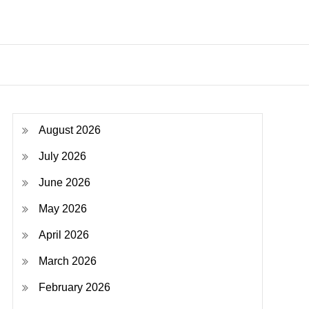
August 2026
July 2026
June 2026
May 2026
April 2026
March 2026
February 2026