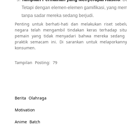
Tetapi dengan elemen-elemen gamifikasi, yang me
tanpa sadar mereka sedang berjudi.
Penting untuk berhati-hati dan melakukan riset sebe
negara telah mengambil tindakan keras terhadap situ
pemain yang tidak menyadari bahwa mereka sedang be
praktik semacam ini. Di sarankan untuk melaporkan
konsumen.
Tampilan Posting:
79
Berita Olahraga
Motivation
Anime Batch