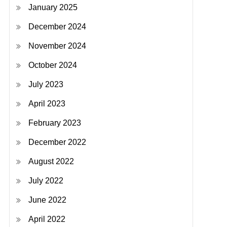
January 2025
December 2024
November 2024
October 2024
July 2023
April 2023
February 2023
December 2022
August 2022
July 2022
June 2022
April 2022