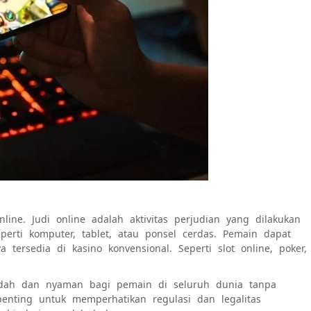
ine. Judi online adalah aktivitas perjudian yang dilakukan
perti komputer, tablet, atau ponsel cerdas. Pemain dapat
ersedia di kasino konvensional. Seperti slot online, poker,
udah dan nyaman bagi pemain di seluruh dunia tanpa
penting untuk memperhatikan regulasi dan legalitas