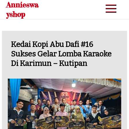
Annieswa
Skip
to
yshop
content
Kedai Kopi Abu Dafi #16
Sukses Gelar Lomba Karaoke
Di Karimun – Kutipan