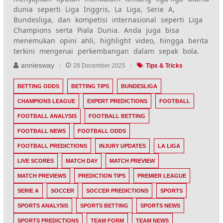
dunia seperti Liga Inggris, La Liga, Serie A,
Bundesliga, dan kompetisi internasional seperti Liga
Champions serta Piala Dunia. Anda juga bisa
menemukan opini ahli, highlight video, hingga berita
terkini mengenai perkembangan dalam sepak bola.
anniesway
28 December 2025
Tips & Tricks
BETTING ODDS
BETTING TIPS
BUNDESLIGA
CHAMPIONS LEAGUE
EXPERT PREDICTIONS
FOOTBALL
FOOTBALL ANALYSIS
FOOTBALL BETTING
FOOTBALL NEWS
FOOTBALL ODDS
FOOTBALL PREDICTIONS
INJURY UPDATES
LA LIGA
LIVE SCORES
MATCH DAY
MATCH PREVIEW
MATCH PREVIEWS
PREDICTION TIPS
PREMIER LEAGUE
SERIE A
SOCCER
SOCCER PREDICTIONS
SPORTS
SPORTS ANALYSIS
SPORTS BETTING
SPORTS NEWS
SPORTS PREDICTIONS
TEAM FORM
TEAM NEWS