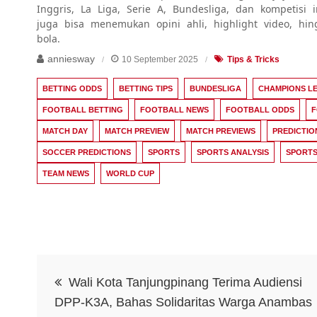
Inggris, La Liga, Serie A, Bundesliga, dan kompetisi 
juga bisa menemukan opini ahli, highlight video, hi
bola.
anniesway
10 September 2025
Tips & Tricks
BETTING ODDS
BETTING TIPS
BUNDESLIGA
CHAMPIONS L
FOOTBALL BETTING
FOOTBALL NEWS
FOOTBALL ODDS
F
MATCH DAY
MATCH PREVIEW
MATCH PREVIEWS
PREDICTIO
SOCCER PREDICTIONS
SPORTS
SPORTS ANALYSIS
SPORTS
TEAM NEWS
WORLD CUP
Post
Wali Kota Tanjungpinang Terima Audiensi
navigation
DPP-K3A, Bahas Solidaritas Warga Anambas