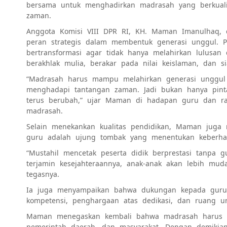
bersama untuk menghadirkan madrasah yang berkual
zaman.
Anggota Komisi VIII DPR RI, KH. Maman Imanulhaq,
peran strategis dalam membentuk generasi unggul. P
bertransformasi agar tidak hanya melahirkan lulusan 
berakhlak mulia, berakar pada nilai keislaman, dan si
“Madrasah harus mampu melahirkan generasi unggul y
menghadapi tantangan zaman. Jadi bukan hanya pinta
terus berubah,” ujar Maman di hadapan guru dan 
madrasah.
Selain menekankan kualitas pendidikan, Maman juga 
guru adalah ujung tombak yang menentukan keberhas
“Mustahil mencetak peserta didik berprestasi tanpa 
terjamin kesejahteraannya, anak-anak akan lebih mud
tegasnya.
Ia juga menyampaikan bahwa dukungan kepada guru t
kompetensi, penghargaan atas dedikasi, dan ruang u
Maman menegaskan kembali bahwa madrasah harus me
pemerintah daerah, dan masyarakat. Dengan demikian