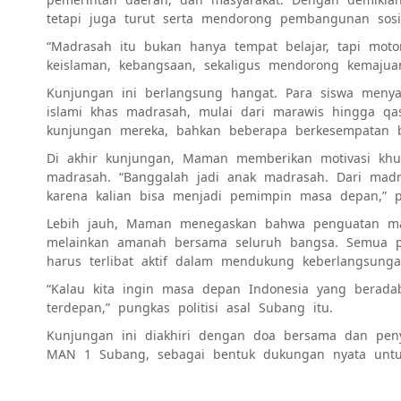
tetapi juga turut serta mendorong pembangunan sosi
“Madrasah itu bukan hanya tempat belajar, tapi mot
keislaman, kebangsaan, sekaligus mendorong kemajuan 
Kunjungan ini berlangsung hangat. Para siswa meny
islami khas madrasah, mulai dari marawis hingga qas
kunjungan mereka, bahkan beberapa berkesempatan b
Di akhir kunjungan, Maman memberikan motivasi khu
madrasah. “Banggalah jadi anak madrasah. Dari madr
karena kalian bisa menjadi pemimpin masa depan,” 
Lebih jauh, Maman menegaskan bahwa penguatan ma
melainkan amanah bersama seluruh bangsa. Semua pi
harus terlibat aktif dalam mendukung keberlangsun
“Kalau kita ingin masa depan Indonesia yang berada
terdepan,” pungkas politisi asal Subang itu.
Kunjungan ini diakhiri dengan doa bersama dan peny
MAN 1 Subang, sebagai bentuk dukungan nyata unt