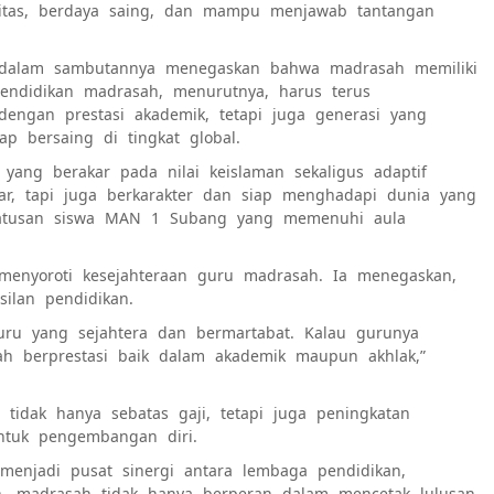
itas, berdaya saing, dan mampu menjawab tantangan
 dalam sambutannya menegaskan bahwa madrasah memiliki
endidikan madrasah, menurutnya, harus terus
dengan prestasi akademik, tetapi juga generasi yang
ap bersaing di tingkat global.
ang berakar pada nilai keislaman sekaligus adaptif
r, tapi juga berkarakter dan siap menghadapi dunia yang
ratusan siswa MAN 1 Subang yang memenuhi aula
menyoroti kesejahteraan guru madrasah. Ia menegaskan,
ilan pendidikan.
guru yang sejahtera dan bermartabat. Kalau gurunya
ah berprestasi baik dalam akademik maupun akhlak,”
idak hanya sebatas gaji, tetapi juga peningkatan
ntuk pengembangan diri.
njadi pusat sinergi antara lembaga pendidikan,
, madrasah tidak hanya berperan dalam mencetak lulusan,