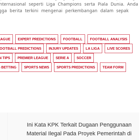
internasional seperti Liga Champions serta Piala Dunia. Anda
ngga berita terkini mengenai perkembangan dalam sepak
EAGUE
EXPERT PREDICTIONS
FOOTBALL
FOOTBALL ANALYSIS
OOTBALL PREDICTIONS
INJURY UPDATES
LA LIGA
LIVE SCORES
N TIPS
PREMIER LEAGUE
SERIE A
SOCCER
 BETTING
SPORTS NEWS
SPORTS PREDICTIONS
TEAM FORM
Ini Kata KPK Terkait Dugaan Penggunaan
Material Ilegal Pada Proyek Pemerintah di