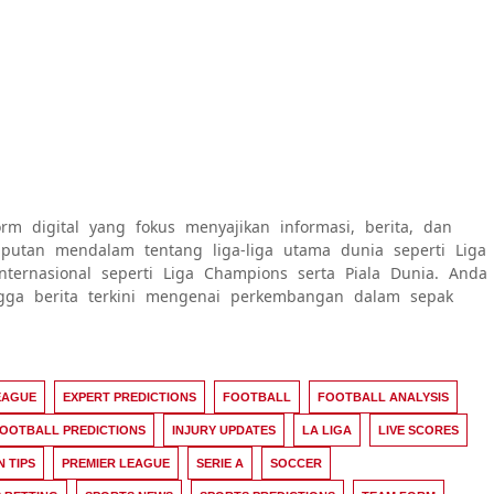
rm digital yang fokus menyajikan informasi, berita, dan
 liputan mendalam tentang liga-liga utama dunia seperti Liga
internasional seperti Liga Champions serta Piala Dunia. Anda
ngga berita terkini mengenai perkembangan dalam sepak
EAGUE
EXPERT PREDICTIONS
FOOTBALL
FOOTBALL ANALYSIS
OOTBALL PREDICTIONS
INJURY UPDATES
LA LIGA
LIVE SCORES
N TIPS
PREMIER LEAGUE
SERIE A
SOCCER