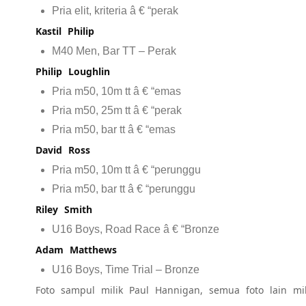
Pria elit, kriteria â € “perak
Kastil Philip
M40 Men, Bar TT – Perak
Philip Loughlin
Pria m50, 10m tt â € “emas
Pria m50, 25m tt â € “perak
Pria m50, bar tt â € “emas
David Ross
Pria m50, 10m tt â € “perunggu
Pria m50, bar tt â € “perunggu
Riley Smith
U16 Boys, Road Race â € “Bronze
Adam Matthews
U16 Boys, Time Trial – Bronze
Foto sampul milik Paul Hannigan, semua foto lain mil