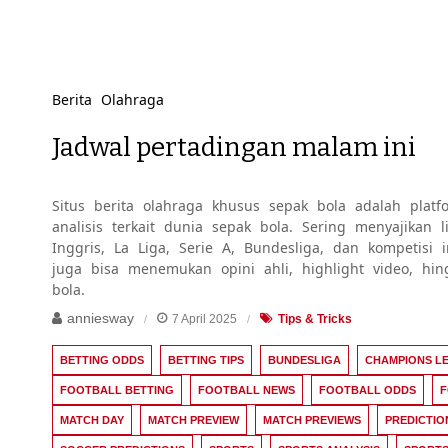
Berita Olahraga
Jadwal pertadingan malam ini
Situs berita olahraga khusus sepak bola adalah platfo
analisis terkait dunia sepak bola. Sering menyajikan
Inggris, La Liga, Serie A, Bundesliga, dan kompetisi 
juga bisa menemukan opini ahli, highlight video, hi
bola.
anniesway
7 April 2025
Tips & Tricks
BETTING ODDS
BETTING TIPS
BUNDESLIGA
CHAMPIONS L
FOOTBALL BETTING
FOOTBALL NEWS
FOOTBALL ODDS
F
MATCH DAY
MATCH PREVIEW
MATCH PREVIEWS
PREDICTIO