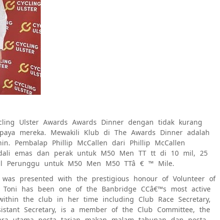
ling Ulster Awards Awards Dinner dengan tidak kurang
paya mereka. Mewakili Klub di The Awards Dinner adalah
n. Pembalap Phillip McCallen dari Phillip McCallen
medali emas dan perak untuk M50 Men TT tt di 10 mil, 25
edal Perunggu untuk M50 Men M50 TTâ € ™ Mile.
was presented with the prestigious honour of Volunteer of
Toni has been one of the Banbridge CCâ€™s most active
within the club in her time including Club Race Secretary,
Assistant Secretary, is a member of the Club Committee, the
ara utama pesta tarian makan malam tahunan dan pesta