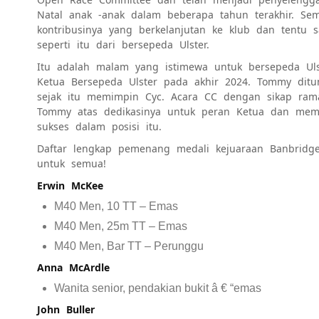
Natal anak -anak dalam beberapa tahun terakhir. Se
kontribusinya yang berkelanjutan ke klub dan tent
seperti itu dari bersepeda Ulster.
Itu adalah malam yang istimewa untuk bersepeda Ul
Ketua Bersepeda Ulster pada akhir 2024. Tommy ditu
sejak itu memimpin Cyc. Acara CC dengan sikap rama
Tommy atas dedikasinya untuk peran Ketua dan memb
sukses dalam posisi itu.
Daftar lengkap pemenang medali kejuaraan Banbridg
untuk semua!
Erwin McKee
M40 Men, 10 TT – Emas
M40 Men, 25m TT – Emas
M40 Men, Bar TT – Perunggu
Anna McArdle
Wanita senior, pendakian bukit â € “emas
John Buller