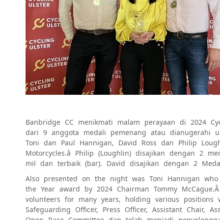
Banbridge CC menikmati malam perayaan di 2024 Cyc
dari 9 anggota medali pemenang atau dianugerahi u
Toni dan Paul Hannigan, David Ross dan Philip Loughi
Motorcycles.â Philip (Loughlin) disajikan dengan 2 
mil dan terbaik (bar). David disajikan dengan 2 M
Also presented on the night was Toni Hannigan who 
the Year award by 2024 Chairman Tommy McCague.Â 
volunteers for many years, holding various positions 
Safeguarding Officer, Press Officer, Assistant Chair, 
Open Race Committee dan telah menjadi penyelengg