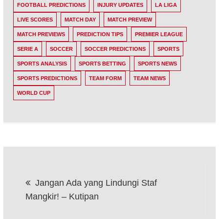
FOOTBALL PREDICTIONS
INJURY UPDATES
LA LIGA
LIVE SCORES
MATCH DAY
MATCH PREVIEW
MATCH PREVIEWS
PREDICTION TIPS
PREMIER LEAGUE
SERIE A
SOCCER
SOCCER PREDICTIONS
SPORTS
SPORTS ANALYSIS
SPORTS BETTING
SPORTS NEWS
SPORTS PREDICTIONS
TEAM FORM
TEAM NEWS
WORLD CUP
Post
Jangan Ada yang Lindungi Staf
navigation
Mangkir! – Kutipan