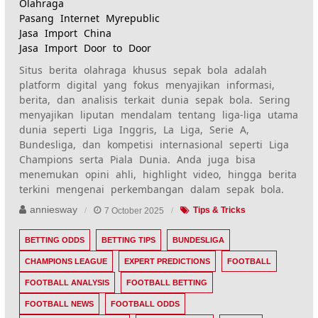
Olahraga
Pasang Internet Myrepublic
Jasa Import China
Jasa Import Door to Door
Situs berita olahraga khusus sepak bola adalah
platform digital yang fokus menyajikan informasi,
berita, dan analisis terkait dunia sepak bola. Sering
menyajikan liputan mendalam tentang liga-liga utama
dunia seperti Liga Inggris, La Liga, Serie A,
Bundesliga, dan kompetisi internasional seperti Liga
Champions serta Piala Dunia. Anda juga bisa
menemukan opini ahli, highlight video, hingga berita
terkini mengenai perkembangan dalam sepak bola.
anniesway
7 October 2025
Tips & Tricks
BETTING ODDS
BETTING TIPS
BUNDESLIGA
CHAMPIONS LEAGUE
EXPERT PREDICTIONS
FOOTBALL
FOOTBALL ANALYSIS
FOOTBALL BETTING
FOOTBALL NEWS
FOOTBALL ODDS