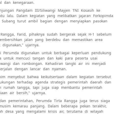
ial dan kenegaraan.
kunjungan Pangdam III/Siliwangi Mayjen TNI Kosasih ke
tu lalu. Dalam kegiatan yang melibatkan jajaran Forkopimda
ga Subang turut ambil bagian dengan menyiapkan pasokan
Rangga, Farid, pihaknya sudah bergerak sejak H-1 sebelum
membersihkan jalan yang berdebu dan memastikan area
k digunakan,” ujarnya.
ngki Perumda digunakan untuk berbagai keperluan pendukung
ga untuk mencuci tangan dan kaki para peserta usai
wangi dan rombongan. Kehadiran tangki air ini menjadi
berjalan dengan lancar dan nyaman.
kim menyebut bahwa keikutsertaan dalam kegiatan tersebut
ukungan terhadap agenda strategis pemerintah daerah dan
gan rumah tangga, tapi juga siap membantu pemerintah
an air bersih,” ujarnya.
 dan pemerintahan, Perumda Tirta Rangga juga terus siaga
usim kemarau panjang. Dalam beberapa pekan terakhir,
ah desa yang mengalami krisis air, terutama di wilayah