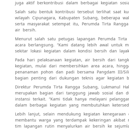
juga aktif berkontribusi dalam berbagai kegiatan sos
Salah satu bentuk kontribusi tersebut terlihat saat 
wilayah Cipunagara, Kabupaten Subang, beberapa wak
serta masyarakat setempat itu, Perumda Tirta Rang
air bersih.
Menurut salah satu petugas lapangan Perumda Tirta 
acara berlangsung. “Kami datang lebih awal untuk 
sekitar lokasi kegiatan dalam kondisi bersih dan laya
Pada hari pelaksanaan kegiatan, air bersih dari ta
kegiatan, mulai dari membersihkan area acara, hing
penanaman pohon dan padi bersama Pangdam III/Sili
bagian penting dari dukungan teknis agar kegiatan 
Direktur Perumda Tirta Rangga Subang, Lukmanul Ha
merupakan bagian dari tanggung jawab sosial dan d
instansi terkait. “Kami tidak hanya melayani pelang
dalam berbagai kegiatan yang membutuhkan ketersedia
Lebih lanjut, selain mendukung kegiatan kenegaraan
membantu warga yang terdampak kekeringan akibat m
tim lapangan rutin menyalurkan air bersih ke sejuml