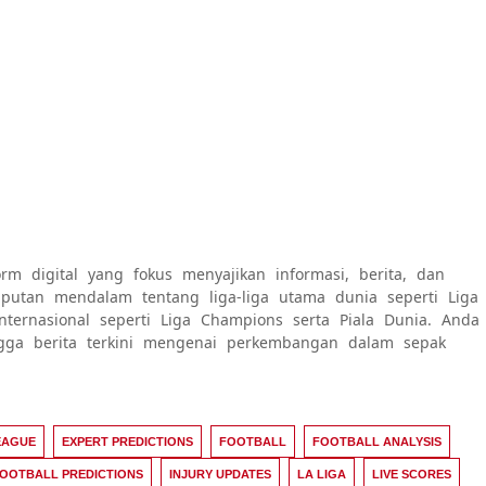
rm digital yang fokus menyajikan informasi, berita, dan
 liputan mendalam tentang liga-liga utama dunia seperti Liga
internasional seperti Liga Champions serta Piala Dunia. Anda
ngga berita terkini mengenai perkembangan dalam sepak
EAGUE
EXPERT PREDICTIONS
FOOTBALL
FOOTBALL ANALYSIS
OOTBALL PREDICTIONS
INJURY UPDATES
LA LIGA
LIVE SCORES