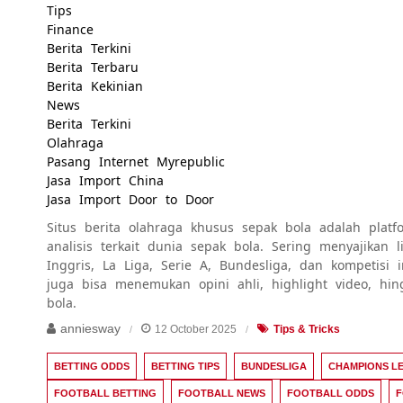
Tips
Finance
Berita Terkini
Berita Terbaru
Berita Kekinian
News
Berita Terkini
Olahraga
Pasang Internet Myrepublic
Jasa Import China
Jasa Import Door to Door
Situs berita olahraga khusus sepak bola adalah platfo
analisis terkait dunia sepak bola. Sering menyajikan
Inggris, La Liga, Serie A, Bundesliga, dan kompetisi 
juga bisa menemukan opini ahli, highlight video, hi
bola.
anniesway
12 October 2025
Tips & Tricks
BETTING ODDS
BETTING TIPS
BUNDESLIGA
CHAMPIONS L
FOOTBALL BETTING
FOOTBALL NEWS
FOOTBALL ODDS
F