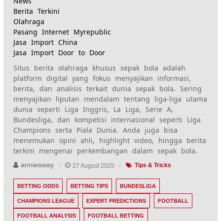
News
Berita Terkini
Olahraga
Pasang Internet Myrepublic
Jasa Import China
Jasa Import Door to Door
Situs berita olahraga khusus sepak bola adalah
platform digital yang fokus menyajikan informasi,
berita, dan analisis terkait dunia sepak bola. Sering
menyajikan liputan mendalam tentang liga-liga utama
dunia seperti Liga Inggris, La Liga, Serie A,
Bundesliga, dan kompetisi internasional seperti Liga
Champions serta Piala Dunia. Anda juga bisa
menemukan opini ahli, highlight video, hingga berita
terkini mengenai perkembangan dalam sepak bola.
anniesway
27 August 2025
Tips & Tricks
BETTING ODDS
BETTING TIPS
BUNDESLIGA
CHAMPIONS LEAGUE
EXPERT PREDICTIONS
FOOTBALL
FOOTBALL ANALYSIS
FOOTBALL BETTING