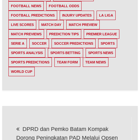
FOOTBALL NEWS
FOOTBALL ODDS
FOOTBALL PREDICTIONS
INJURY UPDATES
LA LIGA
LIVE SCORES
MATCH DAY
MATCH PREVIEW
MATCH PREVIEWS
PREDICTION TIPS
PREMIER LEAGUE
SERIE A
SOCCER
SOCCER PREDICTIONS
SPORTS
SPORTS ANALYSIS
SPORTS BETTING
SPORTS NEWS
SPORTS PREDICTIONS
TEAM FORM
TEAM NEWS
WORLD CUP
Post
DPRD dan Pemko Batam Kompak
navigation
Dorong Peningkatan PAD Melalui Opsen