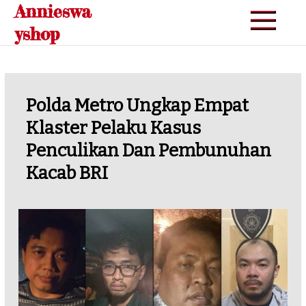
Annieswa
Skip
to
yshop
content
Polda Metro Ungkap Empat
Klaster Pelaku Kasus
Penculikan Dan Pembunuhan
Kacab BRI