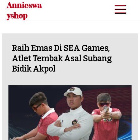
Annieswa
Skip
to
yshop
content
Raih Emas Di SEA Games,
Atlet Tembak Asal Subang
Bidik Akpol