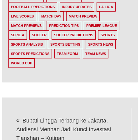
FOOTBALL PREDICTIONS
INJURY UPDATES
LA LIGA
LIVE SCORES
MATCH DAY
MATCH PREVIEW
MATCH PREVIEWS
PREDICTION TIPS
PREMIER LEAGUE
SERIE A
SOCCER
SOCCER PREDICTIONS
SPORTS
SPORTS ANALYSIS
SPORTS BETTING
SPORTS NEWS
SPORTS PREDICTIONS
TEAM FORM
TEAM NEWS
WORLD CUP
Post
Bupati Lingga Terbang ke Jakarta,
navigation
Audiensi Menhan Jadi Kunci Investasi
Tianshan – Kutipan