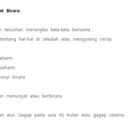
t Bicara:
 kesulitan merangkai kata-kata bersama
entang hal-hal di sekolah atau mengulang cerita
pahami
ipahami
unyi bicara
an menunjuk atau berbicara
an alur. Gagap pada usia 42 bulan atau gagap selama