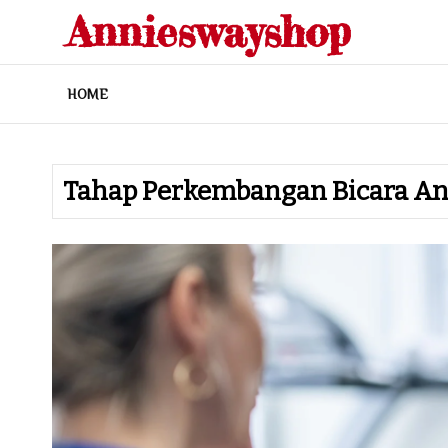
Skip
Annieswayshop
to
content
HOME
Tahap Perkembangan Bicara A