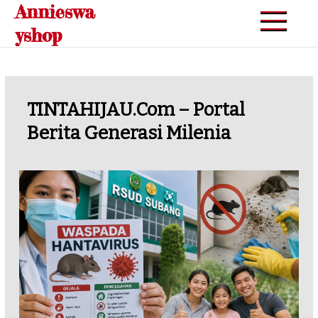
Annieswa
Skip
to
yshop
content
TINTAHIJAU.com – Portal
Berita Generasi Milenia