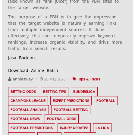
(also known as “link juice”) from the PBN sites to
the target website.
The purpose of a PBN is to give the impression
that the target website is naturally earning links
from multiple independent sources. If done
effectively, this can temporarily improve keyword
rankings, increase organic visibility, and drive more
traffic from search results.
Jasa Backlink
Download Anime Batch
anniesway
20 May 2026
Tips & Tricks
BETTING ODDS
BETTING TIPS
BUNDESLIGA
CHAMPIONS LEAGUE
EXPERT PREDICTIONS
FOOTBALL
FOOTBALL ANALYSIS
FOOTBALL BETTING
FOOTBALL NEWS
FOOTBALL ODDS
FOOTBALL PREDICTIONS
INJURY UPDATES
LA LIGA