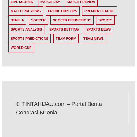
LIVE SCORES
MATCH DAY
MATCH PREVIEW
MATCH PREVIEWS
PREDICTION TIPS
PREMIER LEAGUE
SERIE A
SOCCER
SOCCER PREDICTIONS
SPORTS
SPORTS ANALYSIS
SPORTS BETTING
SPORTS NEWS
SPORTS PREDICTIONS
TEAM FORM
TEAM NEWS
WORLD CUP
Post
TINTAHIJAU.com – Portal Berita
navigation
Generasi Milenia