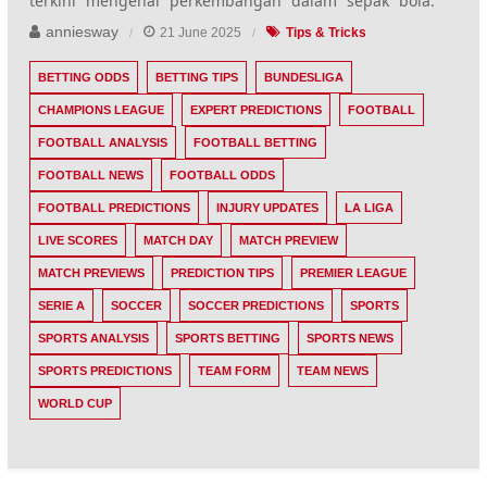
terkini mengenai perkembangan dalam sepak bola.
anniesway
21 June 2025
Tips & Tricks
BETTING ODDS
BETTING TIPS
BUNDESLIGA
CHAMPIONS LEAGUE
EXPERT PREDICTIONS
FOOTBALL
FOOTBALL ANALYSIS
FOOTBALL BETTING
FOOTBALL NEWS
FOOTBALL ODDS
FOOTBALL PREDICTIONS
INJURY UPDATES
LA LIGA
LIVE SCORES
MATCH DAY
MATCH PREVIEW
MATCH PREVIEWS
PREDICTION TIPS
PREMIER LEAGUE
SERIE A
SOCCER
SOCCER PREDICTIONS
SPORTS
SPORTS ANALYSIS
SPORTS BETTING
SPORTS NEWS
SPORTS PREDICTIONS
TEAM FORM
TEAM NEWS
WORLD CUP