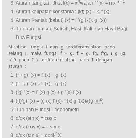
N
n – 1
Aturan pangkat : Jika f(x) = x
wajah f ‘(x) = n x
Aturan kelipatan konstanta : (kf) (x) = k. f’(x)
Aturan Rantai: (kabut) (x) = f ‘(g (x)). g ‘(x))
Turunan Jumlah, Selisih, Hasil Kali, dan Hasil Bagi
Dua Fungsi
Misalkan fungsi f dan g terdiferensialkan pada
selang I, maka fungsi f + g, f – g, fg, f/g, ( g (x)
≠ 0 pada I ) terdiferensialkan pada I dengan
aturan :
(f + g) ‘(x) = f’ (x) + g ‘(x)
(f – g) ‘(x) = f’ (x) – g ‘(x)
(fg) ‘(x) = f’ (x) g (x) + g ‘(x) f (x)
2
((f)/g) ‘(x) = (g (x) f’ (x)- f (x) g ‘(x))/((g (x)
)
Turunan Fungsi Trigonometri
d/dx (sin x) = cos x
d/dx (cos x) = – sin x
2
d/dx (tan x) = detik
X