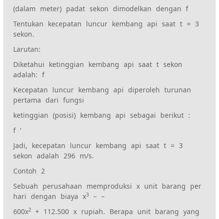
(dalam meter) padat sekon dimodelkan dengan f
Tentukan kecepatan luncur kembang api saat t = 3
sekon.
Larutan:
Diketahui ketinggian kembang api saat t sekon
adalah: f
Kecepatan luncur kembang api diperoleh turunan
pertama dari fungsi
ketinggian (posisi) kembang api sebagai berikut :
f ‘
Jadi, kecepatan luncur kembang api saat t = 3
sekon adalah 296 m/s.
Contoh 2
Sebuah perusahaan memproduksi x unit barang per
3
hari dengan biaya x
– –
2
600x
+ 112.500 x rupiah. Berapa unit barang yang