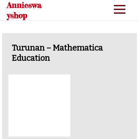
Annieswa
Skip
to
yshop
content
Turunan – Mathematica
Education