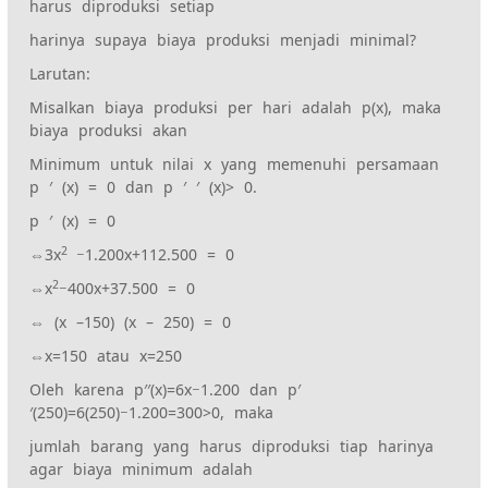
harus diproduksi setiap
harinya supaya biaya produksi menjadi minimal?
Larutan:
Misalkan biaya produksi per hari adalah p(x), maka
biaya produksi akan
Minimum untuk nilai x yang memenuhi persamaan
p ′ (x) = 0 dan p ′ ′ (x)> 0.
p ′ (x) = 0
2
⇔3x
−1.200x+112.500 = 0
2
⇔x
−400x+37.500 = 0
⇔ (x –150) (x – 250) = 0
⇔x=150 atau x=250
Oleh karena p′′(x)=6x−1.200 dan p′
′(250)=6(250)−1.200=300>0, maka
jumlah barang yang harus diproduksi tiap harinya
agar biaya minimum adalah