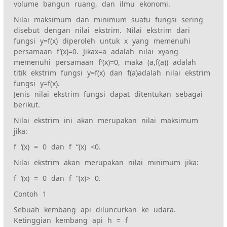
volume bangun ruang, dan ilmu ekonomi.
Nilai maksimum dan minimum suatu fungsi sering
disebut dengan nilai ekstrim. Nilai ekstrim dari
fungsi y=f(x) diperoleh untuk x yang memenuhi
persamaan f′(x)=0. Jikax=a adalah nilai xyang
memenuhi persamaan f′(x)=0, maka (a,f(a)) adalah
titik ekstrim fungsi y=f(x) dan f(a)adalah nilai ekstrim
fungsi y=f(x).
Jenis nilai ekstrim fungsi dapat ditentukan sebagai
berikut.
Nilai ekstrim ini akan merupakan nilai maksimum
jika:
f ‘(x) = 0 dan f “(x) <0.
Nilai ekstrim akan merupakan nilai minimum jika:
f ‘(x) = 0 dan f “(x)> 0.
Contoh 1
Sebuah kembang api diluncurkan ke udara.
Ketinggian kembang api h = f