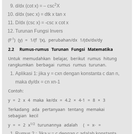
2
d/dx (cot x) = – csc
X
d/dx (sec x) = dtk x tan x
D/dx (csc x) = -csc x cot x
Turunan Fungsi Invers
-1
(F
) (y) = 1/(f ‘(x), perubahan/dx 1/(dx/dx/dy
2.2 Rumus-rumus Turunan Fungsi Matematika
Untuk memudahkan belajar, berikut rumus hitung
rangkumkan berbagai rumus rumus turunan.
Aplikasi 1: jika y = cxn dengan konstanta c dan n,
maka dy/dx = cn xn-1
Contoh:
y = 2 x 4 maka ke/dx = 4.2 × 4-1 = 8 × 3
Terkadang ada pertanyaan tentang memakai
sebagian kecil
1/2
y = = 2 x
turunannya adalah ( = x- =
Rumus 2 : Jika y = c dengan c adalah konstanta