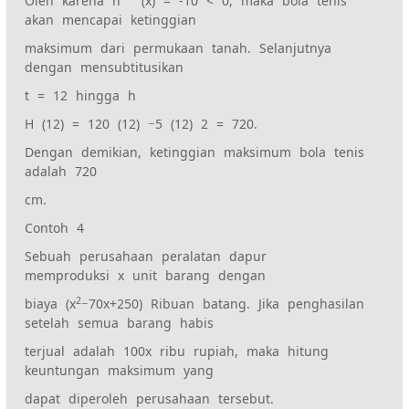
Oleh karena h “ (x) = -10 < 0, maka bola tenis
akan mencapai ketinggian
maksimum dari permukaan tanah. Selanjutnya
dengan mensubtitusikan
t = 12 hingga h
H (12) = 120 (12) −5 (12) 2 = 720.
Dengan demikian, ketinggian maksimum bola tenis
adalah 720
cm.
Contoh 4
Sebuah perusahaan peralatan dapur
memproduksi x unit barang dengan
2
biaya (x
−70x+250) Ribuan batang. Jika penghasilan
setelah semua barang habis
terjual adalah 100x ribu rupiah, maka hitung
keuntungan maksimum yang
dapat diperoleh perusahaan tersebut.