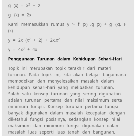
2
g (x) = x
+ 2
g ‘(x) = 2x
Kami memasukkan rumus y ‘= f’ (x) .g (x) + g ‘(x). F
(x)
2
2
y = 2x (x
+ 2) + 2x.x
3
y = 4x
+ 4x
Penggunaan Turunan dalam Kehidupan Sehari-Hari
Topik ini merupakan topik terakhir dari materi
turunan. Pada topik ini, kita akan belajar bagaimana
memodelkan dan menyelesaikan masalah dalam
kehidupan sehari-hari yang melibatkan turunan.
Salah satu konsep turunan yang sering digunakan
adalah turunan pertama dan nilai maksimum serta
minimum fungsi. Konsep turunan pertama fungsi
banyak digunakan dalam masalah kecepatan dengan
diketahui fungsi posisinya, sedangkan konsep nilai
maksimum dan minimum fungsi digunakan dalam
masalah luas seperti luas tanah dan bangunan,