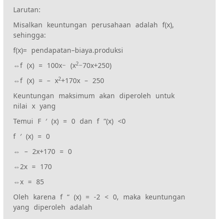
Larutan:
Misalkan keuntungan perusahaan adalah f(x),
sehingga:
f(x)= pendapatan–biaya.produksi
2
⇔f (x) = 100x− (x
−70x+250)
2
⇔f (x) = – x
+170x – 250
Keuntungan maksimum akan diperoleh untuk
nilai x yang
Temui F ′ (x) = 0 dan f ”(x) <0
f ′ (x) = 0
⇔ – 2x+170 = 0
⇔2x = 170
⇔x = 85
Oleh karena f “ (x) = -2 < 0, maka keuntungan
yang diperoleh adalah