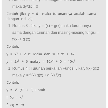
maka dy/dx = 0
Contoh Jika y = 6 maka turunannya adalah sama
dengan nol (0)
Rumus 3 : Jika y = f(x) + g(x) maka turunannya
sama dengan turunan dari masing-masing fungsi =
f’(x) + g’(x)
Contoh:
3
2
2
y = x
+ 2 x
Maka dan ‘= 3 x
+ 4x
5
4
4
y = 2x
+ 6 makay = 10x
+ 0 = 10x
Rumus 4 : Turunan perkalian Fungsi Jika y f(x).g(x)
maka y’ = f’(x).g(x) + g’(x).f(x)
Contoh:
2
2
y = x
(X
+ 2) untuk
2
f (x) = x
f ‘(x) = 2x