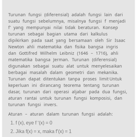
Turunan fungsi (diferensial) adalah fungsi lain dari
suatu fungsi sebelumnya, misalnya fungsi f menjadi
f’ yang mempunyai nilai tidak beraturan. Konsep
turunan sebagai bagian utama dari kalkulus
dipikirkan pada saat yang bersamaan oleh Sir Isaac
Newton ahli matematika dan fisika bangsa ingris
dan Gottifred Wilhelm Leibniz (1646 – 1716), ahli
matematika bangsa Jerman. Turunan (diferensial)
digunakan sebagai suatu alat untuk menyelesaikan
berbagai masalah dalam geometri dan mekanika.
.
Turunan dapat ditentukan tanpa proses limit
Untuk
keperluan ini dirancang teorema tentang turunan
dasar, turunan dari operasi aljabar pada dua fungsi,
aturan rantai untuk turunan fungsi komposisi, dan
turunan fungsi invers.
Aturan – aturan dalam turunan fungsi adalah:
f (x), eye f ‘(x) = 0
Jika f(x) = x, maka f’(x) = 1