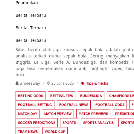
Pendidikan
Berita Terbaru
Berita Terbaru
Berita Terbaru
Situs berita olahraga khusus sepak bola adalah platfo
analisis terkait dunia sepak bola. Sering menyajikan
Inggris, La Liga, Serie A, Bundesliga, dan kompetisi 
juga bisa menemukan opini ahli, highlight video, hi
bola.
anniesway
20 June 2025
Tips & Tricks
BETTING ODDS
BETTING TIPS
BUNDESLIGA
CHAMPIONS L
FOOTBALL BETTING
FOOTBALL NEWS
FOOTBALL ODDS
F
MATCH DAY
MATCH PREVIEW
MATCH PREVIEWS
PREDICTIO
SOCCER PREDICTIONS
SPORTS
SPORTS ANALYSIS
SPORTS
TEAM NEWS
WORLD CUP