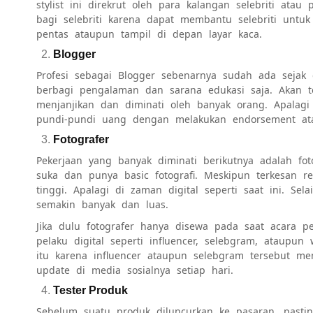
stylist ini direkrut oleh para kalangan selebriti atau 
bagi selebriti karena dapat membantu selebriti un
pentas ataupun tampil di depan layar kaca.
Blogger
Profesi sebagai Blogger sebenarnya sudah ada sejak
berbagi pengalaman dan sarana edukasi saja. Akan te
menjanjikan dan diminati oleh banyak orang. Apalag
pundi-pundi uang dengan melakukan endorsement at
Fotografer
Pekerjaan yang banyak diminati berikutnya adalah fo
suka dan punya basic fotografi. Meskipun terkesan r
tinggi. Apalagi di zaman digital seperti saat ini. Sel
semakin banyak dan luas.
Jika dulu fotografer hanya disewa pada saat acara pe
pelaku digital seperti influencer, selebgram, ataupu
itu karena influencer ataupun selebgram tersebut m
update di media sosialnya setiap hari.
Tester Produk
Sebelum suatu produk diluncurkan ke pasaran, past