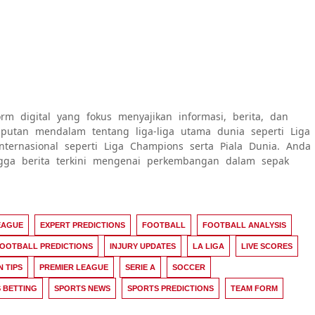
rm digital yang fokus menyajikan informasi, berita, dan
 liputan mendalam tentang liga-liga utama dunia seperti Liga
internasional seperti Liga Champions serta Piala Dunia. Anda
ngga berita terkini mengenai perkembangan dalam sepak
EAGUE
EXPERT PREDICTIONS
FOOTBALL
FOOTBALL ANALYSIS
OOTBALL PREDICTIONS
INJURY UPDATES
LA LIGA
LIVE SCORES
N TIPS
PREMIER LEAGUE
SERIE A
SOCCER
 BETTING
SPORTS NEWS
SPORTS PREDICTIONS
TEAM FORM