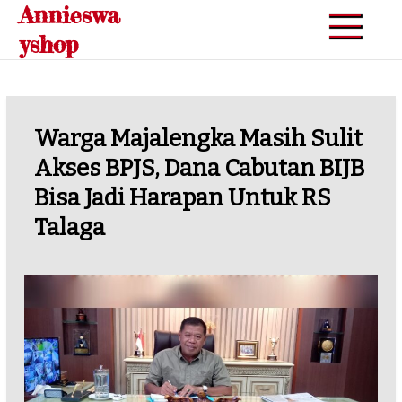
Annieswa
Skip
to
yshop
content
‎Warga Majalengka Masih Sulit
Akses BPJS, Dana Cabutan BIJB
Bisa Jadi Harapan Untuk RS
Talaga‎‎