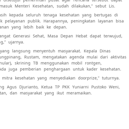
rmasuk Menteri Kesehatan, sudah dilakukan,” sebut Lis.
sih kepada seluruh tenaga kesehatan yang bertugas di
k pelayanan publik. Harapannya, peningkatan layanan bisa
anan yang lebih baik ke depan.
angat Generasi Sehat, Masa Depan Hebat dapat terwujud,
,” ujarnya.
 yang langsung menyentuh masyarakat. Kepala Dinas
ngpinang, Rustam, mengatakan agenda mulai dari aktivitas
menular), skrining TB menggunakan mobil rontgen,
 Ada juga pemberian penghargaan untuk kader kesehatan.
mitra kesehatan yang menyediakan doorprize,” tuturnya.
ng Agus Djurianto, Ketua TP PKK Yuniarni Pustoko Weni,
atan, dan masyarakat yang ikut meramaikan.