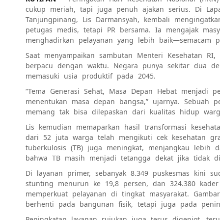
cukup meriah, tapi juga penuh ajakan serius. Di La
Tanjungpinang, Lis Darmansyah, kembali mengingatka
petugas medis, tetapi PR bersama. Ia mengajak mas
menghadirkan pelayanan yang lebih baik—semacam pe
Saat menyampaikan sambutan Menteri Kesehatan RI, 
berpacu dengan waktu. Negara punya sekitar dua d
memasuki usia produktif pada 2045.
“Tema Generasi Sehat, Masa Depan Hebat menjadi pen
menentukan masa depan bangsa,” ujarnya. Sebuah 
memang tak bisa dilepaskan dari kualitas hidup warg
Lis kemudian memaparkan hasil transformasi kesehata
dari 52 juta warga telah mengikuti cek kesehatan gra
tuberkulosis (TB) juga meningkat, menjangkau lebih
bahwa TB masih menjadi tetangga dekat jika tidak di
Di layanan primer, sebanyak 8.349 puskesmas kini su
stunting menurun ke 19,8 persen, dan 324.380 kader 
memperkuat pelayanan di tingkat masyarakat. Gamba
berhenti pada bangunan fisik, tetapi juga pada pe
Peningkatan layanan rujukan juga terus digenjot, teru