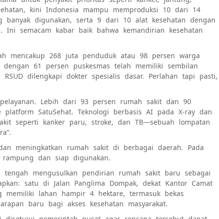
kesehatan, kini Indonesia mampu memproduksi 10 dari 14
g banyak digunakan, serta 9 dari 10 alat kesehatan dengan
i. Ini semacam kabar baik bahwa kemandirian kesehatan
udah mencakup 268 juta penduduk atau 98 persen warga
n, dengan 61 persen puskesmas telah memiliki sembilan
RSUD dilengkapi dokter spesialis dasar. Perlahan tapi pasti,
 pelayanan. Lebih dari 93 persen rumah sakit dan 90
platform SatuSehat. Teknologi berbasis AI pada X-ray dan
akit seperti kanker paru, stroke, dan TB—sebuah lompatan
ra”.
 dan meningkatkan rumah sakit di berbagai daerah. Pada
D rampung dan siap digunakan.
ta tengah mengusulkan pendirian rumah sakit baru sebagai
iapkan: satu di Jalan Panglima Dompak, dekat Kantor Camat
ng memiliki lahan hampir 4 hektare, termasuk bekas
arapan baru bagi akses kesehatan masyarakat.
disetujui pemerintah pusat agar rencana tersebut dapat