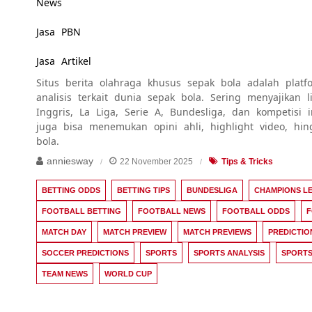
News
Jasa PBN
Jasa Artikel
Situs berita olahraga khusus sepak bola adalah platfo
analisis terkait dunia sepak bola. Sering menyajikan
Inggris, La Liga, Serie A, Bundesliga, dan kompetisi 
juga bisa menemukan opini ahli, highlight video, hi
bola.
anniesway
22 November 2025
Tips & Tricks
BETTING ODDS
BETTING TIPS
BUNDESLIGA
CHAMPIONS L
FOOTBALL BETTING
FOOTBALL NEWS
FOOTBALL ODDS
F
MATCH DAY
MATCH PREVIEW
MATCH PREVIEWS
PREDICTIO
SOCCER PREDICTIONS
SPORTS
SPORTS ANALYSIS
SPORTS
TEAM NEWS
WORLD CUP