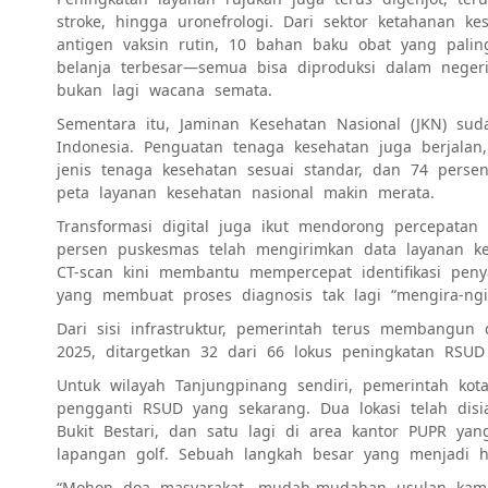
stroke, hingga uronefrologi. Dari sektor ketahanan 
antigen vaksin rutin, 10 bahan baku obat yang palin
belanja terbesar—semua bisa diproduksi dalam neger
bukan lagi wacana semata.
Sementara itu, Jaminan Kesehatan Nasional (JKN) s
Indonesia. Penguatan tenaga kesehatan juga berjala
jenis tenaga kesehatan sesuai standar, dan 74 persen 
peta layanan kesehatan nasional makin merata.
Transformasi digital juga ikut mendorong percepatan
persen puskesmas telah mengirimkan data layanan ke 
CT-scan kini membantu mempercepat identifikasi peny
yang membuat proses diagnosis tak lagi “mengira-ngi
Dari sisi infrastruktur, pemerintah terus membangun
2025, ditargetkan 32 dari 66 lokus peningkatan RSU
Untuk wilayah Tanjungpinang sendiri, pemerintah ko
pengganti RSUD yang sekarang. Dua lokasi telah dis
Bukit Bestari, dan satu lagi di area kantor PUPR ya
lapangan golf. Sebuah langkah besar yang menjadi h
“Mohon doa masyarakat, mudah-mudahan usulan kami 