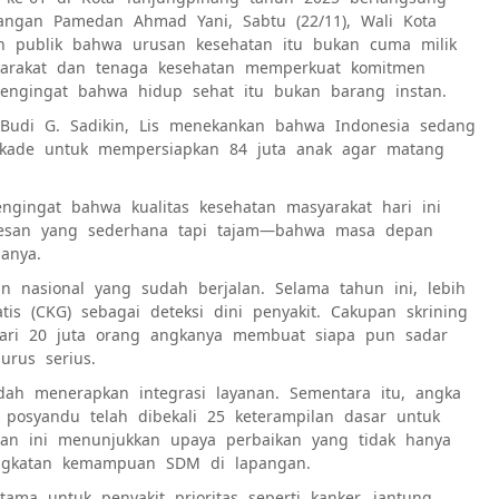
pangan Pamedan Ahmad Yani, Sabtu (22/11), Wali Kota
n publik bahwa urusan kesehatan itu bukan cuma milik
yarakat dan tenaga kesehatan memperkuat komitmen
ngingat bahwa hidup sehat itu bukan barang instan.
Budi G. Sadikin, Lis menekankan bahwa Indonesia sedang
ekade untuk mempersiapkan 84 juta anak agar matang
gingat bahwa kualitas kesehatan masyarakat hari ini
pesan yang sederhana tapi tajam—bahwa masa depan
anya.
n nasional yang sudah berjalan. Selama tahun ini, lebih
tis (CKG) sebagai deteksi dini penyakit. Cakupan skrining
 dari 20 juta orang angkanya membuat siapa pun sadar
urus serius.
dah menerapkan integrasi layanan. Sementara itu, angka
posyandu telah dibekali 25 keterampilan dasar untuk
ran ini menunjukkan upaya perbaikan yang tidak hanya
ningkatan kemampuan SDM di lapangan.
tama untuk penyakit prioritas seperti kanker, jantung,