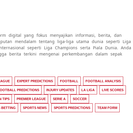
rm digital yang fokus menyajikan informasi, berita, dan
 liputan mendalam tentang liga-liga utama dunia seperti Liga
internasional seperti Liga Champions serta Piala Dunia. Anda
ngga berita terkini mengenai perkembangan dalam sepak
EAGUE
EXPERT PREDICTIONS
FOOTBALL
FOOTBALL ANALYSIS
OOTBALL PREDICTIONS
INJURY UPDATES
LA LIGA
LIVE SCORES
N TIPS
PREMIER LEAGUE
SERIE A
SOCCER
 BETTING
SPORTS NEWS
SPORTS PREDICTIONS
TEAM FORM