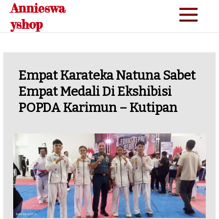
Annieswa
Skip
to
yshop
content
Empat Karateka Natuna Sabet
Empat Medali Di Ekshibisi
POPDA Karimun – Kutipan