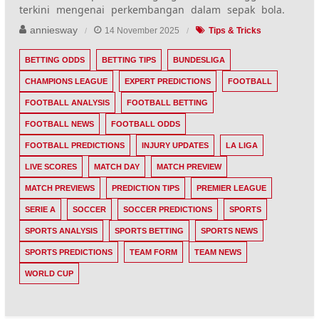
terkini mengenai perkembangan dalam sepak bola.
anniesway
14 November 2025
Tips & Tricks
BETTING ODDS
BETTING TIPS
BUNDESLIGA
CHAMPIONS LEAGUE
EXPERT PREDICTIONS
FOOTBALL
FOOTBALL ANALYSIS
FOOTBALL BETTING
FOOTBALL NEWS
FOOTBALL ODDS
FOOTBALL PREDICTIONS
INJURY UPDATES
LA LIGA
LIVE SCORES
MATCH DAY
MATCH PREVIEW
MATCH PREVIEWS
PREDICTION TIPS
PREMIER LEAGUE
SERIE A
SOCCER
SOCCER PREDICTIONS
SPORTS
SPORTS ANALYSIS
SPORTS BETTING
SPORTS NEWS
SPORTS PREDICTIONS
TEAM FORM
TEAM NEWS
WORLD CUP