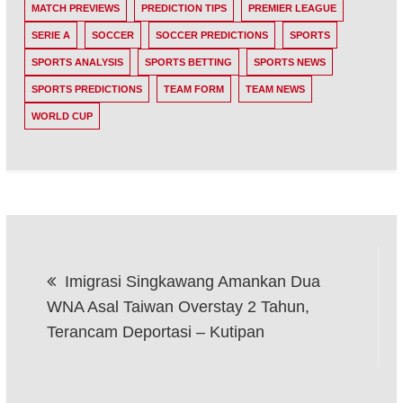
MATCH PREVIEWS
PREDICTION TIPS
PREMIER LEAGUE
SERIE A
SOCCER
SOCCER PREDICTIONS
SPORTS
SPORTS ANALYSIS
SPORTS BETTING
SPORTS NEWS
SPORTS PREDICTIONS
TEAM FORM
TEAM NEWS
WORLD CUP
Post
Imigrasi Singkawang Amankan Dua
navigation
WNA Asal Taiwan Overstay 2 Tahun,
Terancam Deportasi – Kutipan