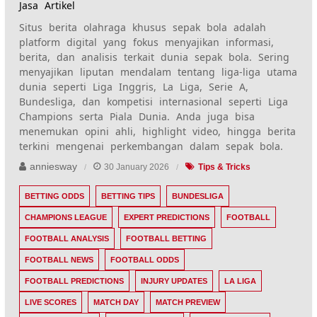
Jasa Artikel
Situs berita olahraga khusus sepak bola adalah
platform digital yang fokus menyajikan informasi,
berita, dan analisis terkait dunia sepak bola. Sering
menyajikan liputan mendalam tentang liga-liga utama
dunia seperti Liga Inggris, La Liga, Serie A,
Bundesliga, dan kompetisi internasional seperti Liga
Champions serta Piala Dunia. Anda juga bisa
menemukan opini ahli, highlight video, hingga berita
terkini mengenai perkembangan dalam sepak bola.
anniesway
30 January 2026
Tips & Tricks
BETTING ODDS
BETTING TIPS
BUNDESLIGA
CHAMPIONS LEAGUE
EXPERT PREDICTIONS
FOOTBALL
FOOTBALL ANALYSIS
FOOTBALL BETTING
FOOTBALL NEWS
FOOTBALL ODDS
FOOTBALL PREDICTIONS
INJURY UPDATES
LA LIGA
LIVE SCORES
MATCH DAY
MATCH PREVIEW